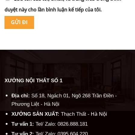
duyệt này cho lần bình luận kế tiếp của tôi.
Alternative:
XƯỞNG NỘI THẤT SỐ 1
Địa chỉ:
Số 18, Ngách 01, Ngõ 268 Trần Điền -
Phương Liệt - Hà Nội
Hà Nội
XƯỞNG SẢN XUẤT:
Thạch Thất -
Tư vấn 1:
Tel/ Zalo: 0826.888.181
Tư vấn 2:
Tel/ Zalo: 0395.604.220