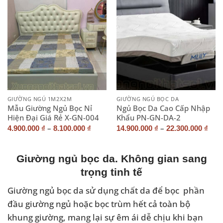
GIƯỜNG NGỦ 1M2X2M
GIƯỜNG NGỦ BỌC DA
Mẫu Giường Ngủ Bọc Nỉ
Ngủ Bọc Da Cao Cấp Nhập
Hiện Đại Giá Rẻ X-GN-004
Khẩu PN-GN-DA-2
–
–
4.900.000
₫
8.100.000
₫
14.900.000
₫
22.300.000
₫
Giường ngủ bọc da. Không gian sang
trọng tinh tế
Giường ngủ bọc da sử dụng chất da để bọc phần
đầu giường ngủ hoặc bọc trùm hết cả toàn bộ
khung giường, mang lại sự êm ái dễ chịu khi bạn