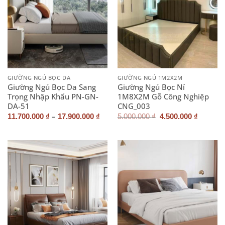
GIƯỜNG NGỦ BỌC DA
GIƯỜNG NGỦ 1M2X2M
Giường Ngủ Bọc Da Sang
Giường Ngủ Bọc Nỉ
Trọng Nhập Khẩu PN-GN-
1M8X2M Gỗ Công Nghiệp
DA-51
CNG_003
–
Giá
Giá
11.700.000
₫
17.900.000
₫
5.000.000
₫
4.500.000
₫
gốc
hiện
là:
tại
5.000.000 ₫.
là:
4.500.0