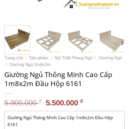
Trang chủ
/
Sản phẩm
/
Nội Thất Phòng Ngủ
/
Giường Ngủ
/
Giường Ngủ 1m8x2m
Giường Ngủ Thông Minh Cao Cấp
1m8x2m Đầu Hộp 6161
Giá
Giá
₫
₫
5.900.000
5.500.000
gốc
hiện
là:
tại
Giường Ngủ Thông Minh Cao Cấp 1m8x2m Đầu Hộp
5.900.000 ₫.
là:
6161