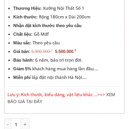
5.500.000 ₫.
Xưởng Nội Thất Số 1
Thương Hiệu:
Rộng 180cm x Dài 200cm
Kích thước:
Nhận đặt kích thước theo yêu cầu
Gỗ Mdf
Chất liệu:
Theo yêu cầu
Màu sắc:
₫
₫
Giá bán:
5.900.000
5.500.000
6 năm, bảo trì trọn đời.
Bảo hành:
khách hàng mua hàng lần đầu….
Giảm 5%
lắp đặt nội thành Hà Nội….
Miễn phí
Lưu ý: Kích thước, kiểu dáng, vật liệu khác …==>
XEM
BÁO GIÁ TẠI ĐÂY
Giường Ngủ Thông Minh Cao Cấp 1m8x2m Đầu Hộp 6161
Alternative: