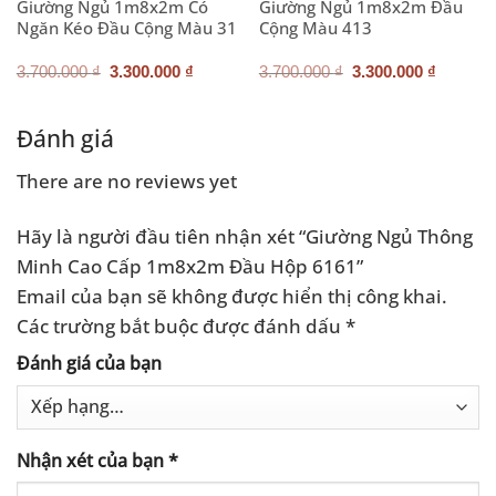
Giường Ngủ 1m8x2m Có
Giường Ngủ 1m8x2m Đầu
Ngăn Kéo Đầu Cộng Màu 31
Cộng Màu 413
Giá
Giá
Giá
Giá
3.700.000
₫
3.300.000
₫
3.700.000
₫
3.300.000
₫
gốc
hiện
gốc
hiện
là:
tại
là:
tại
3.700.000 ₫.
là:
3.700.000 ₫.
là:
.000 ₫.
3.300.000 ₫.
3.300.0
Đánh giá
There are no reviews yet
Hãy là người đầu tiên nhận xét “Giường Ngủ Thông
Minh Cao Cấp 1m8x2m Đầu Hộp 6161”
Email của bạn sẽ không được hiển thị công khai.
Các trường bắt buộc được đánh dấu
*
Đánh giá của bạn
Nhận xét của bạn
*