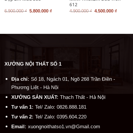
612
Giá
Giá
Giá
Giá
6.900.000
₫
5.800.000
₫
4.900.000
₫
4.500.000
₫
gốc
hiện
gốc
hiện
là:
tại
là:
tại
6.900.000 ₫.
là:
4.900.000 ₫.
là:
5.800.000 ₫.
4.500.0
XƯỞNG NỘI THẤT SỐ 1
Địa chỉ:
Số 18, Ngách 01, Ngõ 268 Trần Điền -
Phương Liệt - Hà Nội
Hà Nội
XƯỞNG SẢN XUẤT:
Thạch Thất -
Tư vấn 1:
Tel/ Zalo: 0826.888.181
Tư vấn 2:
Tel/ Zalo: 0395.604.220
Email:
xuongnoithatso1.vn@Gmail.com