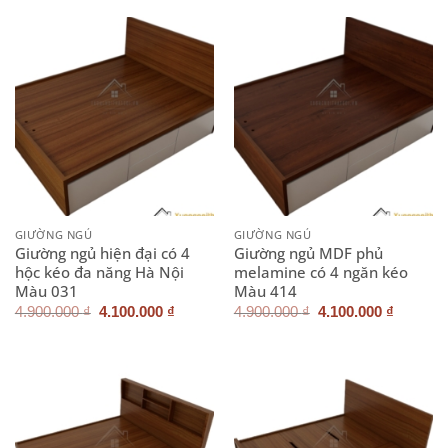
4.900.000 ₫.
là:
4.900.000 ₫.
là:
4.100.000 ₫.
4.100.0
GIƯỜNG NGỦ
GIƯỜNG NGỦ
Giường ngủ hiện đại có 4
Giường ngủ MDF phủ
hộc kéo đa năng Hà Nội
melamine có 4 ngăn kéo
Màu 031
Màu 414
Giá
Giá
Giá
Giá
4.900.000
₫
4.100.000
₫
4.900.000
₫
4.100.000
₫
gốc
hiện
gốc
hiện
là:
tại
là:
tại
4.900.000 ₫.
là:
4.900.000 ₫.
là:
4.100.000 ₫.
4.100.0