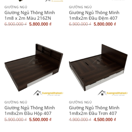
GIƯỜNG NGỦ
GIƯỜNG NGỦ
Giường Ngủ Thông Minh
Giường Ngủ Thông Minh
1m8 x 2m Màu 216ZN
1m8x2m Đầu Đệm 407
Giá
Giá
Giá
Giá
6.900.000
₫
5.800.000
₫
6.900.000
₫
5.800.000
₫
gốc
hiện
gốc
hiện
là:
tại
là:
tại
6.900.000 ₫.
là:
6.900.000 ₫.
là:
5.800.000 ₫.
5.800.0
GIƯỜNG NGỦ
GIƯỜNG NGỦ
Giường Ngủ Thông Minh
Giường Ngủ Thông Minh
1m8x2m Đầu Hộp 407
1m8x2m Đầu Trơn 407
Giá
Giá
Giá
Giá
5.900.000
₫
5.500.000
₫
4.900.000
₫
4.500.000
₫
gốc
hiện
gốc
hiện
là:
tại
là:
tại
5.900.000 ₫.
là:
4.900.000 ₫.
là: