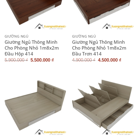
GIƯỜNG NGỦ
GIƯỜNG NGỦ
Giường Ngủ Thông Minh
Giường Ngủ Thông Minh
Cho Phòng Nhỏ 1m8x2m
Cho Phòng Nhỏ 1m8x2m
Đầu Hộp 414
Đầu Trơn 414
Giá
Giá
Giá
Giá
5.900.000
₫
5.500.000
₫
4.900.000
₫
4.500.000
₫
gốc
hiện
gốc
hiện
là:
tại
là:
tại
5.900.000 ₫.
là:
4.900.000 ₫.
là:
5.500.000 ₫.
4.500.0