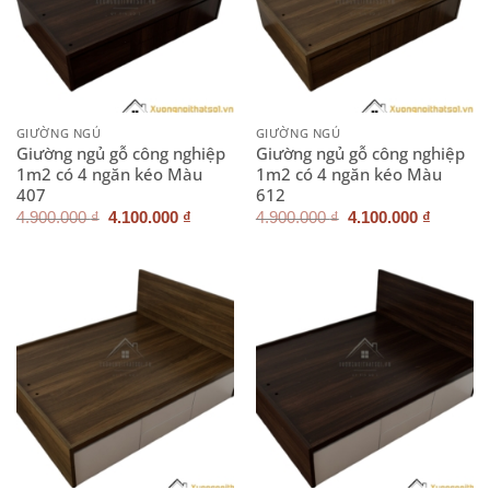
GIƯỜNG NGỦ
GIƯỜNG NGỦ
Giường ngủ gỗ công nghiệp
Giường ngủ gỗ công nghiệp
1m2 có 4 ngăn kéo Màu
1m2 có 4 ngăn kéo Màu
407
612
Giá
Giá
Giá
Giá
4.900.000
₫
4.100.000
₫
4.900.000
₫
4.100.000
₫
gốc
hiện
gốc
hiện
là:
tại
là:
tại
4.900.000 ₫.
là:
4.900.000 ₫.
là:
4.100.000 ₫.
4.100.0