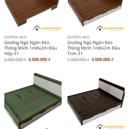
GIƯỜNG NGỦ
GIƯỜNG NGỦ
Giường Ngủ Ngăn Kéo
Giường Ngủ Ngăn Kéo
Thông Minh 1m8x2m Đầu
Thông Minh 1m8x2m Đầu
Hộp 31
Trơn 31
Giá
Giá
Giá
Giá
5.900.000
₫
5.500.000
₫
4.900.000
₫
4.500.000
₫
gốc
hiện
gốc
hiện
là:
tại
là:
tại
5.900.000 ₫.
là:
4.900.000 ₫.
là:
5.500.000 ₫.
4.500.0