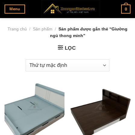
Bỏ
Menu
0
qua
nội
dung
Trang chủ
/
Sản phẩm
/
Sản phẩm được gắn thẻ “Giường
ngủ thong minh”
LỌC