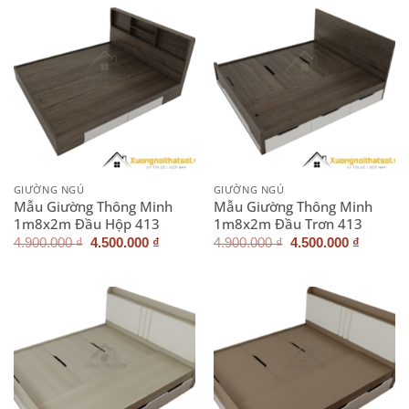
GIƯỜNG NGỦ
GIƯỜNG NGỦ
Mẫu Giường Thông Minh
Mẫu Giường Thông Minh
1m8x2m Đầu Hộp 413
1m8x2m Đầu Trơn 413
Giá
Giá
Giá
Giá
4.900.000
₫
4.500.000
₫
4.900.000
₫
4.500.000
₫
gốc
hiện
gốc
hiện
là:
tại
là:
tại
4.900.000 ₫.
là:
4.900.000 ₫.
là:
4.500.000 ₫.
4.500.0