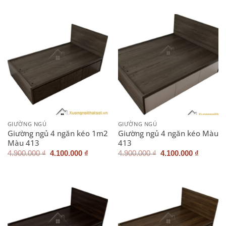
là:
tại
là:
tại
4.900.000 ₫.
là:
4.900.000 ₫.
là:
3.900.000 ₫.
4.100.0
GIƯỜNG NGỦ
GIƯỜNG NGỦ
Giường ngủ 4 ngăn kéo 1m2
Giường ngủ 4 ngăn kéo Màu
Màu 413
413
Giá
Giá
Giá
Giá
4.900.000
₫
4.100.000
₫
4.900.000
₫
4.100.000
₫
gốc
hiện
gốc
hiện
là:
tại
là:
tại
4.900.000 ₫.
là:
4.900.000 ₫.
là:
4.100.000 ₫.
4.100.0