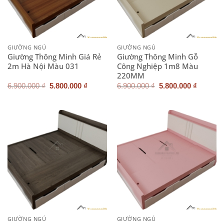
GIƯỜNG NGỦ
GIƯỜNG NGỦ
Giường Thông Minh Giá Rẻ
Giường Thông Minh Gỗ
2m Hà Nội Màu 031
Công Nghiệp 1m8 Màu
220MM
Giá
Giá
Giá
Giá
6.900.000
₫
5.800.000
₫
6.900.000
₫
5.800.000
₫
gốc
hiện
gốc
hiện
là:
tại
là:
tại
6.900.000 ₫.
là:
6.900.000 ₫.
là:
5.800.000 ₫.
5.800.0
GIƯỜNG NGỦ
GIƯỜNG NGỦ