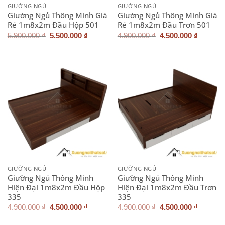
GIƯỜNG NGỦ
GIƯỜNG NGỦ
Giường Ngủ Thông Minh Giá
Giường Ngủ Thông Minh Giá
Rẻ 1m8x2m Đầu Hộp 501
Rẻ 1m8x2m Đầu Trơn 501
Giá
Giá
Giá
Giá
5.900.000
₫
5.500.000
₫
4.900.000
₫
4.500.000
₫
gốc
hiện
gốc
hiện
là:
tại
là:
tại
5.900.000 ₫.
là:
4.900.000 ₫.
là:
5.500.000 ₫.
4.500.0
GIƯỜNG NGỦ
GIƯỜNG NGỦ
Giường Ngủ Thông Minh
Giường Ngủ Thông Minh
Hiện Đại 1m8x2m Đầu Hộp
Hiện Đại 1m8x2m Đầu Trơn
335
335
Giá
Giá
Giá
Giá
4.900.000
₫
4.500.000
₫
4.900.000
₫
4.500.000
₫
gốc
hiện
gốc
hiện
là:
tại
là:
tại