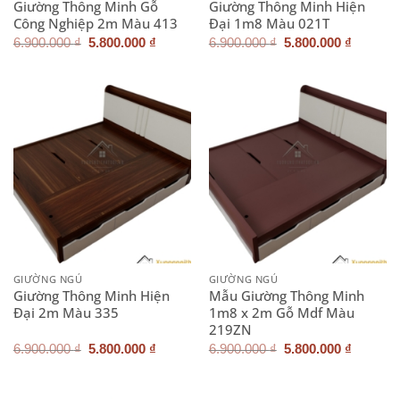
Giường Thông Minh Gỗ
Giường Thông Minh Hiện
Công Nghiệp 2m Màu 413
Đại 1m8 Màu 021T
Giá
Giá
Giá
Giá
6.900.000
₫
5.800.000
₫
6.900.000
₫
5.800.000
₫
gốc
hiện
gốc
hiện
là:
tại
là:
tại
6.900.000 ₫.
là:
6.900.000 ₫.
là:
5.800.000 ₫.
5.800.0
GIƯỜNG NGỦ
GIƯỜNG NGỦ
Giường Thông Minh Hiện
Mẫu Giường Thông Minh
Đại 2m Màu 335
1m8 x 2m Gỗ Mdf Màu
219ZN
Giá
Giá
Giá
Giá
6.900.000
₫
5.800.000
₫
6.900.000
₫
5.800.000
₫
gốc
hiện
gốc
hiện
là:
tại
là:
tại
6.900.000 ₫.
là:
6.900.000 ₫.
là:
5.800.000 ₫.
5.800.0