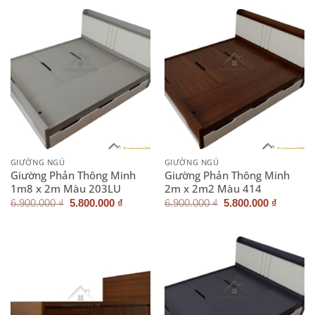
4.900.000 ₫.
là:
4.900.000 ₫.
là:
4.500.000 ₫.
4.500.0
GIƯỜNG NGỦ
GIƯỜNG NGỦ
Giường Phản Thông Minh
Giường Phản Thông Minh
1m8 x 2m Màu 203LU
2m x 2m2 Màu 414
Giá
Giá
Giá
Giá
6.900.000
₫
5.800.000
₫
6.900.000
₫
5.800.000
₫
gốc
hiện
gốc
hiện
là:
tại
là:
tại
6.900.000 ₫.
là:
6.900.000 ₫.
là:
5.800.000 ₫.
5.800.0