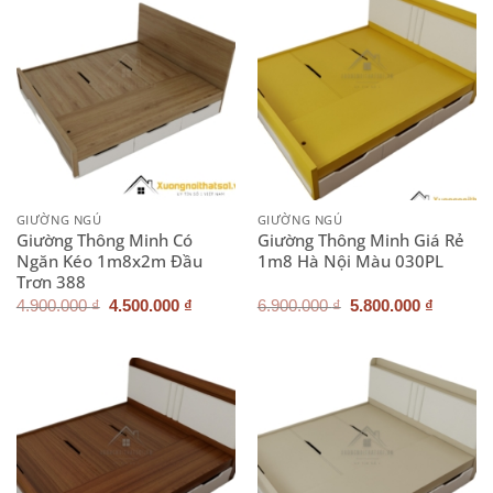
GIƯỜNG NGỦ
GIƯỜNG NGỦ
Giường Thông Minh Có
Giường Thông Minh Giá Rẻ
Ngăn Kéo 1m8x2m Đầu
1m8 Hà Nội Màu 030PL
Trơn 388
Giá
Giá
Giá
Giá
4.900.000
₫
4.500.000
₫
6.900.000
₫
5.800.000
₫
gốc
hiện
gốc
hiện
là:
tại
là:
tại
4.900.000 ₫.
là:
6.900.000 ₫.
là:
4.500.000 ₫.
5.800.0