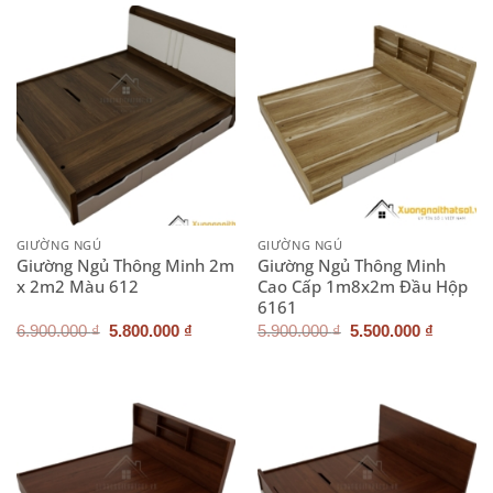
5.500.000 ₫.
4.500.0
GIƯỜNG NGỦ
GIƯỜNG NGỦ
Giường Ngủ Thông Minh 2m
Giường Ngủ Thông Minh
x 2m2 Màu 612
Cao Cấp 1m8x2m Đầu Hộp
6161
Giá
Giá
Giá
Giá
6.900.000
₫
5.800.000
₫
5.900.000
₫
5.500.000
₫
gốc
hiện
gốc
hiện
là:
tại
là:
tại
6.900.000 ₫.
là:
5.900.000 ₫.
là:
5.800.000 ₫.
5.500.0