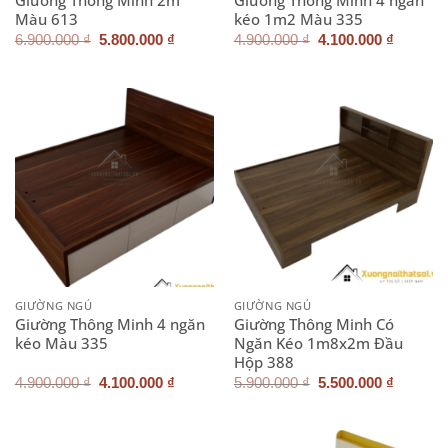
Màu 613
kéo 1m2 Màu 335
Giá
Giá
Giá
Giá
6.900.000
₫
5.800.000
₫
4.900.000
₫
4.100.000
₫
gốc
hiện
gốc
hiện
là:
tại
là:
tại
6.900.000 ₫.
là:
4.900.000 ₫.
là:
5.800.000 ₫.
4.100.0
GIƯỜNG NGỦ
GIƯỜNG NGỦ
Giường Thông Minh 4 ngăn
Giường Thông Minh Có
kéo Màu 335
Ngăn Kéo 1m8x2m Đầu
Hộp 388
Giá
Giá
Giá
Giá
4.900.000
₫
4.100.000
₫
5.900.000
₫
5.500.000
₫
gốc
hiện
gốc
hiện
là:
tại
là:
tại
4.900.000 ₫.
là:
5.900.000 ₫.
là:
4.100.000 ₫.
5.500.0