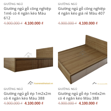
GIƯỜNG NGỦ
GIƯỜNG NGỦ
Giường ngủ gỗ công nghiệp
Giường ngủ gỗ công nghiệp
1m6 có 4 ngăn kéo Màu
4 ngăn kéo giá rẻ Màu 407
612
Giá
Giá
Giá
Giá
4.900.000
₫
4.100.000
₫
4.900.000
₫
4.100.000
₫
gốc
hiện
gốc
hiện
là:
tại
là:
tại
4.900.000 ₫.
là:
4.900.000 ₫.
là:
4.100.000 ₫.
4.100.0
GIƯỜNG NGỦ
GIƯỜNG NGỦ
Giường ngủ gỗ ép 1m2x2m
Giường ngủ gỗ ép 1m6x2m
có 4 ngăn kéo Màu 388
có 4 ngăn kéo Màu 388
Giá
Giá
Giá
Giá
4.900.000
₫
4.100.000
₫
4.900.000
₫
4.100.000
₫
gốc
hiện
gốc
hiện
là:
tại
là:
tại