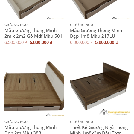
GIƯỜNG NGỦ
GIƯỜNG NGỦ
Mẫu Giường Thông Minh
Mẫu Giường Thông Minh
2m x 2m2 Gỗ Mdf Màu 501
Đẹp 1m8 Màu 217LU
Giá
Giá
Giá
Giá
6.900.000
₫
5.800.000
₫
6.900.000
₫
5.800.000
₫
gốc
hiện
gốc
hiện
là:
tại
là:
tại
6.900.000 ₫.
là:
6.900.000 ₫.
là:
5.800.000 ₫.
5.800.0
GIƯỜNG NGỦ
GIƯỜNG NGỦ
Mẫu Giường Thông Minh
Thiết Kế Giường Ngủ Thông
Đẹp 2m Màu 388
Minh 1m8x2m Đầu Trơn