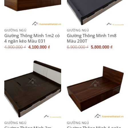
GIƯỜNG NGỦ
GIƯỜNG NGỦ
Giường Thông Minh 1m2 có
Giường Thông Minh 1m8
4 ngăn kéo Màu 031
Màu 200T
Giá
Giá
Giá
Giá
4.900.000
₫
4.100.000
₫
6.900.000
₫
5.800.000
₫
gốc
hiện
gốc
hiện
là:
tại
là:
tại
4.900.000 ₫.
là:
6.900.000 ₫.
là:
4.100.000 ₫.
5.800.0
GIƯỜNG NGỦ
GIƯỜNG NGỦ
Giường Thông Minh 2m
Giường Thông Minh 4 ngăn