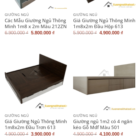
GIƯỜNG NGỦ
GIƯỜNG NGỦ
Các Mẫu Giường Ngủ Thông
Giá Giường Ngủ Thông Minh
Minh 1m8 x 2m Màu 212ZN
1m8x2m Đầu Hộp 613
Giá
Giá
Giá
Giá
6.900.000
₫
5.800.000
₫
5.900.000
₫
4.900.000
₫
gốc
hiện
gốc
hiện
là:
tại
là:
tại
6.900.000 ₫.
là:
5.900.000 ₫.
là:
5.800.000 ₫.
4.900.0
GIƯỜNG NGỦ
GIƯỜNG NGỦ
Giá Giường Ngủ Thông Minh
Giường ngủ 1m2 có 4 ngăn
1m8x2m Đầu Trơn 613
kéo Gỗ Mdf Màu 501
Giá
Giá
Giá
Giá
4.900.000
₫
3.900.000
₫
4.900.000
₫
4.100.000
₫
gốc
hiện
gốc
hiện