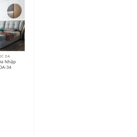
+
ỌC DA
GIƯỜNG NGỦ BỌC DA
Da Nhập
Giường Ngủ Bọc Da Hàng
DA-34
Nhập Đẹp PN-GN-DA-18
–
–
10.400.000
₫
16.000.000
₫