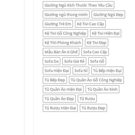
Giường Ngủ Kích Thước Theo Yêu Cầu
Giường ngủ thong minh
Giường Ngủ Đẹp
Giường Trẻ Em
Kệ Tivi Cao Cấp
Kệ Tivi Gỗ Công Nghiệp
Kệ Tivi Hiện Đại
Kệ TiVi Phòng Khách
Kệ Tivi Đẹp
Mẫu Bàn Ăn 6 Ghế
Sofa Cao Cấp
Sofa Da
Sofa Giá Rẻ
Sofa Gỗ
Sofa Hiện Đại
Sofa Nỉ
Tủ Bếp Hiện Đại
Tủ Bếp Đẹp
Tủ Quần Áo Gỗ Công Nghiệp
Tủ Quần Áo Hiện Đại
Tủ Quần Áo Kính
Tủ Quần Áo Đẹp
Tủ Rượu
Tủ Rượu Hiện Đại
Tủ Rượu Đẹp