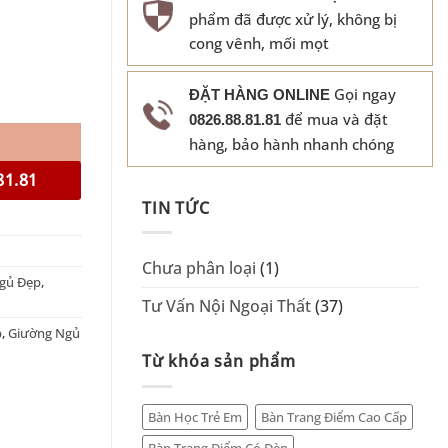
phẩm đã được xử lý, không bị
cong vênh, mối mọt
Gọi ngay
ĐẶT HÀNG ONLINE
để mua và đặt
0826.88.81.81
hàng, bảo hành nhanh chóng
81.81
TIN TỨC
Chưa phân loại
(1)
gủ Đẹp
,
Tư Vấn Nội Ngoại Thất
(37)
p
,
Giường Ngủ
Từ khóa sản phẩm
Bàn Học Trẻ Em
Bàn Trang Điểm Cao Cấp
Bàn Trang Điểm Có Đèn