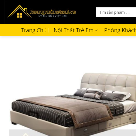
Bỏ
Tìm
qua
kiếm:
nội
dung
Trang Chủ
Nội Thất Trẻ Em
Phòng Khác