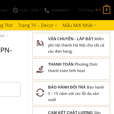
Giỏ hàng /
Email
09:00 - 19:00
0826888181
0
0
₫
g Thờ
Trang Trí – Decor
Mẫu Mới Nhất
Ngủ
/
Miễn
VẬN CHUYỂN - LẮP ĐẶT
phí nội thành Hà Nội cho tất cả
 PN-
các đơn hàng.
Phương thức
THANH TOÁN
thanh toán linh hoạt
Bảo hành
BẢO HÀNH ĐỔI TRẢ
5 - 15 năm với các lỗi do sản
xuất
Sản
CAM KẾT CHẤT LƯỢNG