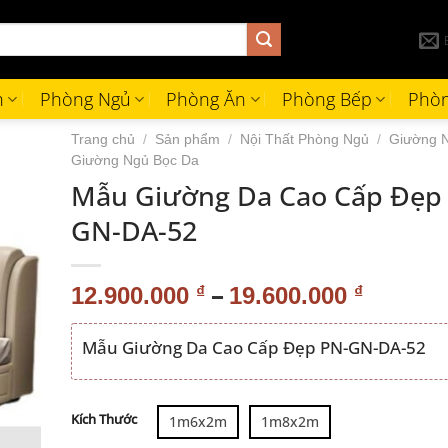
h
Phòng Ngủ
Phòng Ăn
Phòng Bếp
Phòn
Trang chủ
/
Sản phẩm
/
Nội Thất Phòng Ngủ
/
Giường 
Giường Ngủ Bọc Da
Mẫu Giường Da Cao Cấp Đẹp
GN-DA-52
–
12.900.000
₫
19.600.000
₫
Mẫu Giường Da Cao Cấp Đẹp PN-GN-DA-52
Alternative:
Kích Thước
1m6x2m
1m8x2m