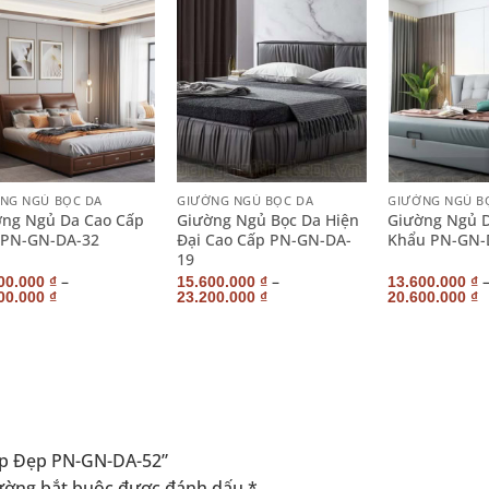
+
+
NG NGỦ BỌC DA
GIƯỜNG NGỦ BỌC DA
GIƯỜNG NGỦ B
ng Ngủ Da Cao Cấp
Giường Ngủ Bọc Da Hiện
Giường Ngủ 
 PN-GN-DA-32
Đại Cao Cấp PN-GN-DA-
Khẩu PN-GN-
19
–
–
00.000
₫
15.600.000
₫
13.600.000
₫
00.000
₫
23.200.000
₫
20.600.000
₫
Cấp Đẹp PN-GN-DA-52”
ường bắt buộc được đánh dấu
*