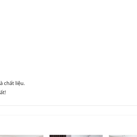
à chất liệu.
ất!