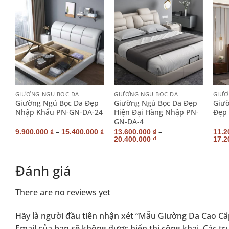
+
+
+
GIƯỜNG NGỦ BỌC DA
GIƯỜNG NGỦ BỌC DA
GIƯỜ
Giường Ngủ Bọc Da Đẹp
Giường Ngủ Bọc Da Đẹp
Giườ
Nhập Khẩu PN-GN-DA-24
Hiện Đại Hàng Nhập PN-
Đẹp
GN-DA-4
–
–
9.900.000
₫
15.400.000
₫
13.600.000
₫
11.2
20.400.000
₫
17.2
Đánh giá
There are no reviews yet
Hãy là người đầu tiên nhận xét “Mẫu Giường Da Cao 
Email của bạn sẽ không được hiển thị công khai.
Các tr
Alternative: