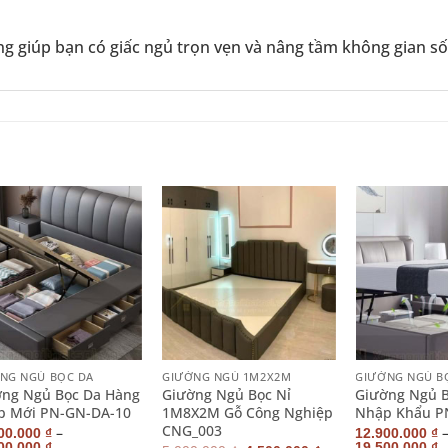
g giúp bạn có giấc ngủ trọn vẹn và nâng tầm không gian số
+
+
NG NGỦ BỌC DA
GIƯỜNG NGỦ 1M2X2M
GIƯỜNG NGỦ B
ng Ngủ Bọc Da Hàng
Giường Ngủ Bọc Nỉ
Giường Ngủ 
p Mới PN-GN-DA-10
1M8X2M Gỗ Công Nghiệp
Nhập Khẩu P
CNG_003
–
00.000
₫
12.900.000
₫
00.000
₫
19.500.000
₫