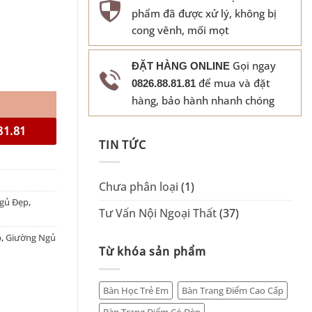
phẩm đã được xử lý, không bị
cong vênh, mối mọt
Gọi ngay
ĐẶT HÀNG ONLINE
để mua và đặt
0826.88.81.81
hàng, bảo hành nhanh chóng
81.81
TIN TỨC
Chưa phân loại
(1)
gủ Đẹp
,
Tư Vấn Nội Ngoại Thất
(37)
p
,
Giường Ngủ
Từ khóa sản phẩm
Bàn Học Trẻ Em
Bàn Trang Điểm Cao Cấp
Bàn Trang Điểm Có Đèn