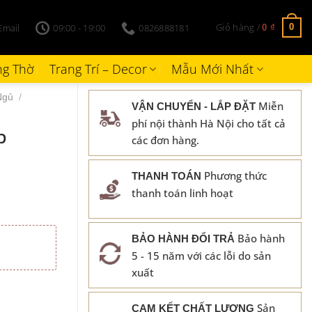
Giỏ hàng /
Email
09:00 - 19:00
0826888181
0
0
₫
g Thờ
Trang Trí – Decor
Mẫu Mới Nhất
Ngủ
/
Miễn
VẬN CHUYỂN - LẮP ĐẶT
phí nội thành Hà Nội cho tất cả
p
các đơn hàng.
Phương thức
THANH TOÁN
thanh toán linh hoạt
Bảo hành
BẢO HÀNH ĐỔI TRẢ
5 - 15 năm với các lỗi do sản
xuất
Sản
CAM KẾT CHẤT LƯỢNG