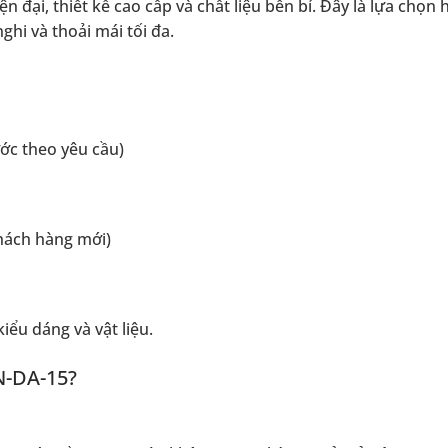
ại, thiết kế cao cấp và chất liệu bền bỉ. Đây là lựa chọn
hi và thoải mái tối đa.
ớc theo yêu cầu)
hách hàng mới)
iểu dáng và vật liệu.
N-DA-15?