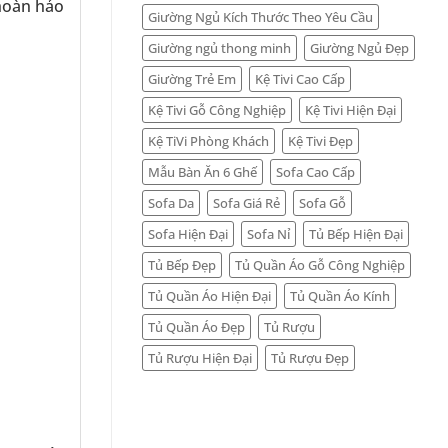
 hoàn hảo
Giường Ngủ Kích Thước Theo Yêu Cầu
Giường ngủ thong minh
Giường Ngủ Đẹp
Giường Trẻ Em
Kệ Tivi Cao Cấp
Kệ Tivi Gỗ Công Nghiệp
Kệ Tivi Hiện Đại
Kệ TiVi Phòng Khách
Kệ Tivi Đẹp
Mẫu Bàn Ăn 6 Ghế
Sofa Cao Cấp
Sofa Da
Sofa Giá Rẻ
Sofa Gỗ
Sofa Hiện Đại
Sofa Nỉ
Tủ Bếp Hiện Đại
Tủ Bếp Đẹp
Tủ Quần Áo Gỗ Công Nghiệp
Tủ Quần Áo Hiện Đại
Tủ Quần Áo Kính
Tủ Quần Áo Đẹp
Tủ Rượu
Tủ Rượu Hiện Đại
Tủ Rượu Đẹp