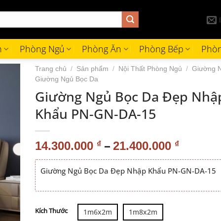
h
Phòng Ngủ
Phòng Ăn
Phòng Bếp
Phòn
Trang chủ
/
Sản phẩm
/
Nội Thất Phòng Ngủ
/
Giường 
Giường Ngủ Bọc Da
Giường Ngủ Bọc Da Đẹp Nhậ
Khẩu PN-GN-DA-15
–
14.300.000
₫
21.400.000
₫
Giường Ngủ Bọc Da Đẹp Nhập Khẩu PN-GN-DA-15
Alternative:
Kích Thước
1m6x2m
1m8x2m