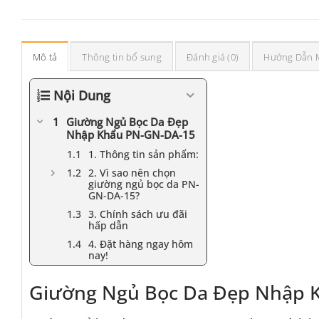
Mô tả
Thông tin bổ sung
Đánh giá (0)
Hướng Dẫn 
Nội Dung
Giường Ngủ Bọc Da Đẹp
Nhập Khẩu PN-GN-DA-15
1. Thông tin sản phẩm:
2. Vì sao nên chọn
giường ngủ bọc da PN-
GN-DA-15?
3. Chính sách ưu đãi
hấp dẫn
4. Đặt hàng ngay hôm
nay!
Giường Ngủ Bọc Da Đẹp Nhập 