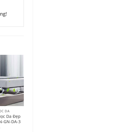
ng!
+
ỌC DA
GIƯỜNG NGỦ BỌC DA
Bọc Da Đẹp
Giường Ngủ Da Nhập
N-GN-DA-3
Khẩu PN-GN-DA-34
–
–
13.600.000
₫
20.600.000
₫