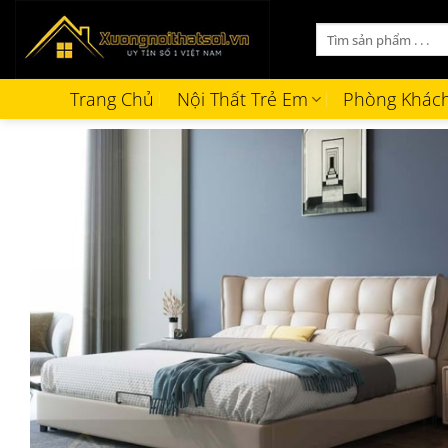
Bỏ
Tìm
qua
kiếm:
nội
dung
Trang Chủ
Nội Thất Trẻ Em
Phòng Khác