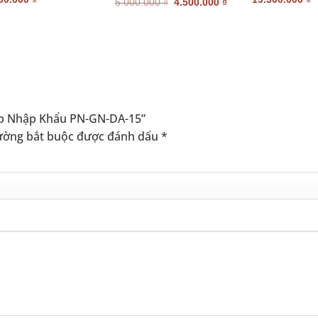
Giá
Giá
5.000.000
₫
4.500.000
₫
gốc
hiện
là:
tại
5.000.000 ₫.
là:
4.500.000 ₫.
Đẹp Nhập Khẩu PN-GN-DA-15”
ường bắt buộc được đánh dấu
*