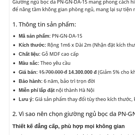
Giường ngủ bọc da PN-GN-DA-15 mang phong cách hiện đ
để nâng tầm không gian phòng ngủ, mang lại sự tiện ng
1. Thông tin sản phẩm:
PN-GN-DA-15
Mã sản phẩm:
Rộng 1m6 x Dài 2m (Nhận đặt kích thư
Kích thước:
Gỗ MDF cao cấp
Chất liệu:
Theo yêu cầu
Màu sắc:
15.700.000 đ
(Giảm 5% cho k
Giá bán:
14.300.000 đ
6 năm, bảo trì trọn đời
Bảo hành:
nội thành Hà Nội
Miễn phí lắp đặt
Giá sản phẩm thay đổi tùy theo kích thước, k
Lưu ý:
2. Vì sao nên chọn giường ngủ bọc da PN-G
Thiết kế đẳng cấp, phù hợp mọi không gian