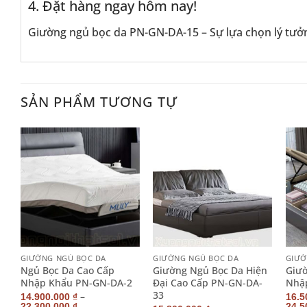
4. Đặt hàng ngay hôm nay!
Giường ngủ bọc da PN-GN-DA-15 – Sự lựa chọn lý tưởn
SẢN PHẨM TƯƠNG TỰ
+
+
+
GIƯỜNG NGỦ BỌC DA
GIƯỜNG NGỦ BỌC DA
GIƯỜ
n
Ngủ Bọc Da Cao Cấp
Giường Ngủ Bọc Da Hiện
Giườ
1
Nhập Khẩu PN-GN-DA-2
Đại Cao Cấp PN-GN-DA-
Nhậ
33
–
14.900.000
₫
16.5
22.300.000
₫
24.5