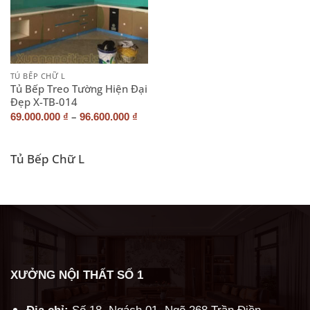
TỦ BẾP CHỮ L
Tủ Bếp Treo Tường Hiện Đại
Đẹp X-TB-014
–
69.000.000
₫
96.600.000
₫
Tủ Bếp Chữ L
XƯỞNG NỘI THẤT SỐ 1
Địa chỉ:
Số 18, Ngách 01, Ngõ 268 Trần Điền -