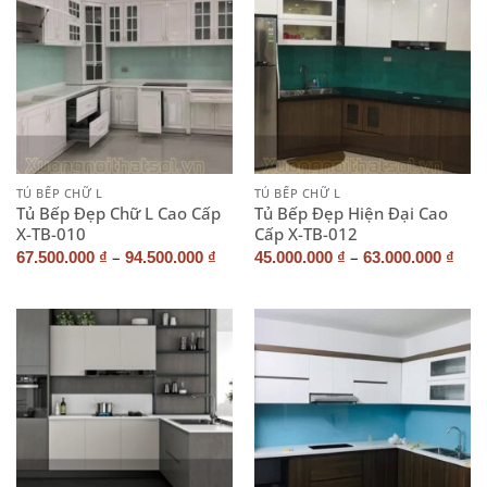
TỦ BẾP CHỮ L
TỦ BẾP CHỮ L
Tủ Bếp Đẹp Chữ L Cao Cấp
Tủ Bếp Đẹp Hiện Đại Cao
X-TB-010
Cấp X-TB-012
–
–
67.500.000
₫
94.500.000
₫
45.000.000
₫
63.000.000
₫