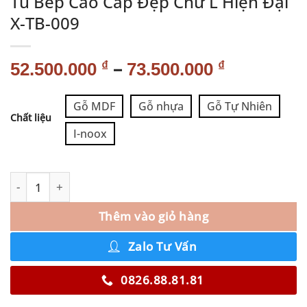
Tủ Bếp Cao Cấp Đẹp Chữ L Hiện Đại
X-TB-009
–
₫
₫
52.500.000
73.500.000
Alternative:
Gỗ MDF
Gỗ nhựa
Gỗ Tự Nhiên
Chất liệu
I-noox
Thêm vào giỏ hàng
Zalo Tư Vấn
0826.88.81.81