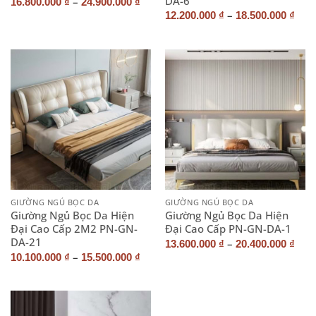
DA-6
–
16.800.000
₫
24.900.000
₫
–
12.200.000
₫
18.500.000
₫
GIƯỜNG NGỦ BỌC DA
GIƯỜNG NGỦ BỌC DA
Giường Ngủ Bọc Da Hiện
Giường Ngủ Bọc Da Hiện
Đại Cao Cấp 2M2 PN-GN-
Đại Cao Cấp PN-GN-DA-1
DA-21
–
13.600.000
₫
20.400.000
₫
–
10.100.000
₫
15.500.000
₫