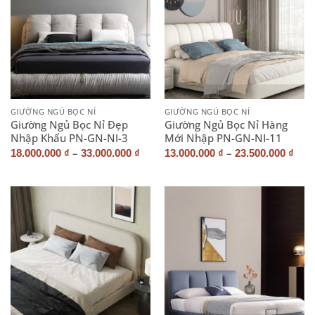
GIƯỜNG NGỦ BỌC NỈ
GIƯỜNG NGỦ BỌC NỈ
Giường Ngủ Bọc Nỉ Đẹp
Giường Ngủ Bọc Nỉ Hàng
Nhập Khẩu PN-GN-NI-3
Mới Nhập PN-GN-NI-11
–
–
18.000.000
₫
33.000.000
₫
13.000.000
₫
23.500.000
₫