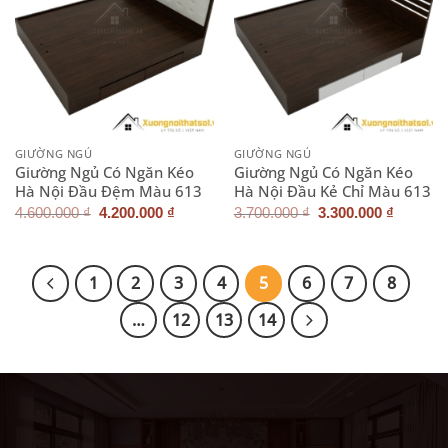
GIƯỜNG NGỦ
GIƯỜNG NGỦ
Giường Ngủ Có Ngăn Kéo
Giường Ngủ Có Ngăn Kéo
Hà Nội Đầu Đệm Màu 613
Hà Nội Đầu Kẻ Chỉ Màu 613
Giá
Giá
Giá
Giá
4.600.000
₫
4.200.000
₫
3.700.000
₫
3.300.000
₫
gốc
hiện
gốc
hiện
là:
tại
là:
tại
4.600.000 ₫.
là:
3.700.000 ₫.
là:
4.200.000 ₫.
3.300.0
1
2
3
4
5
6
7
8
…
12
13
14