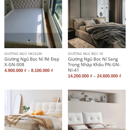
GIƯỜNG NGỦ 1M2X2M
GIƯỜNG NGỦ BỌC NỈ
Giường Ngủ Bọc Nỉ Rẻ Đẹp
Giường Ngủ Bọc Nỉ Sang
X-GN-008
Trọng Nhập Khẩu PN-GN-
NI-41
–
4.900.000
₫
8.100.000
₫
–
14.200.000
₫
24.600.000
₫