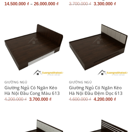
–
Giá
Giá
14.500.000
₫
26.000.000
₫
3.700.000
₫
3.300.000
₫
gốc
hiện
là:
tại
3.700.000 ₫.
là:
3.300.0
GIƯỜNG NGỦ
GIƯỜNG NGỦ
Giường Ngủ Có Ngăn Kéo
Giường Ngủ Có Ngăn Kéo
Hà Nội Đầu Cong Màu 613
Hà Nội Đầu Đệm Dọc 613
Giá
Giá
Giá
Giá
4.200.000
₫
3.700.000
₫
4.600.000
₫
4.200.000
₫
gốc
hiện
gốc
hiện
là:
tại
là:
tại
4.200.000 ₫.
là:
4.600.000 ₫.
là:
3.700.000 ₫.
4.200.0