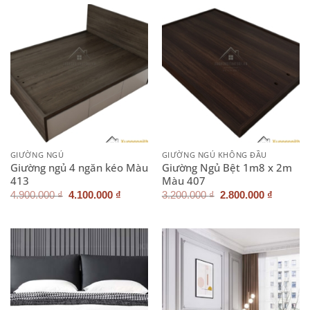
3.700.000 ₫.
4.100.0
GIƯỜNG NGỦ
GIƯỜNG NGỦ KHÔNG ĐẦU
Giường ngủ 4 ngăn kéo Màu
Giường Ngủ Bệt 1m8 x 2m
413
Màu 407
Giá
Giá
Giá
Giá
4.900.000
₫
4.100.000
₫
3.200.000
₫
2.800.000
₫
gốc
hiện
gốc
hiện
là:
tại
là:
tại
4.900.000 ₫.
là:
3.200.000 ₫.
là:
4.100.000 ₫.
2.800.0