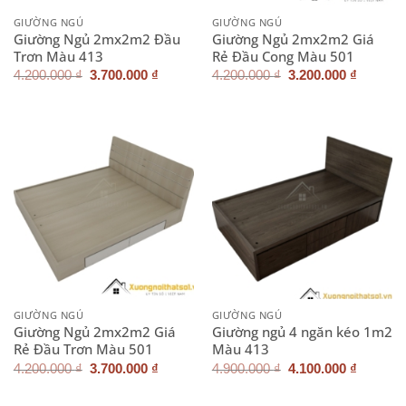
GIƯỜNG NGỦ
GIƯỜNG NGỦ
Giường Ngủ 2mx2m2 Đầu
Giường Ngủ 2mx2m2 Giá
Trơn Màu 413
Rẻ Đầu Cong Màu 501
Giá
Giá
Giá
Giá
4.200.000
₫
3.700.000
₫
4.200.000
₫
3.200.000
₫
gốc
hiện
gốc
hiện
là:
tại
là:
tại
4.200.000 ₫.
là:
4.200.000 ₫.
là:
3.700.000 ₫.
3.200.0
GIƯỜNG NGỦ
GIƯỜNG NGỦ
Giường Ngủ 2mx2m2 Giá
Giường ngủ 4 ngăn kéo 1m2
Rẻ Đầu Trơn Màu 501
Màu 413
Giá
Giá
Giá
Giá
4.200.000
₫
3.700.000
₫
4.900.000
₫
4.100.000
₫
gốc
hiện
gốc
hiện
là:
tại
là:
tại
4.200.000 ₫.
là:
4.900.000 ₫.
là: