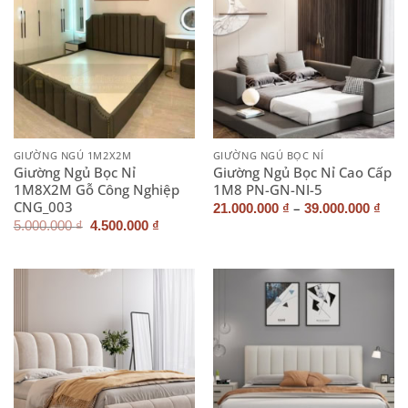
GIƯỜNG NGỦ 1M2X2M
GIƯỜNG NGỦ BỌC NỈ
Giường Ngủ Bọc Nỉ
Giường Ngủ Bọc Nỉ Cao Cấp
1M8X2M Gỗ Công Nghiệp
1M8 PN-GN-NI-5
CNG_003
–
21.000.000
₫
39.000.000
₫
Giá
Giá
5.000.000
₫
4.500.000
₫
gốc
hiện
là:
tại
5.000.000 ₫.
là:
4.500.000 ₫.