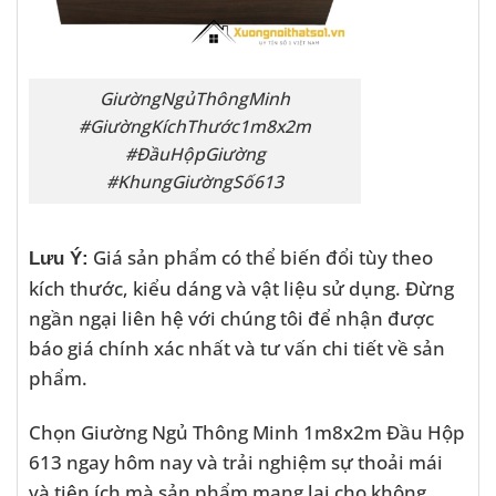
GiườngNgủThôngMinh
#GiườngKíchThước1m8x2m
#ĐầuHộpGiường
#KhungGiườngSố613
Giá sản phẩm có thể biến đổi tùy theo
Lưu Ý:
kích thước, kiểu dáng và vật liệu sử dụng. Đừng
ngần ngại liên hệ với chúng tôi để nhận được
báo giá chính xác nhất và tư vấn chi tiết về sản
phẩm.
Chọn Giường Ngủ Thông Minh 1m8x2m Đầu Hộp
613 ngay hôm nay và trải nghiệm sự thoải mái
và tiện ích mà sản phẩm mang lại cho không