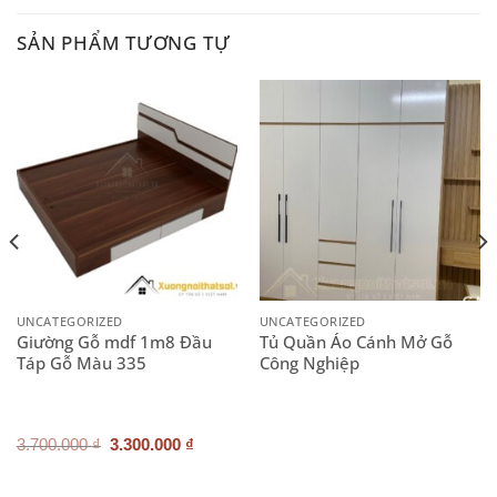
SẢN PHẨM TƯƠNG TỰ
UNCATEGORIZED
UNCATEGORIZED
Giường Gỗ mdf 1m8 Đầu
Tủ Quần Áo Cánh Mở Gỗ
Táp Gỗ Màu 335
Công Nghiệp
Giá
Giá
3.700.000
₫
3.300.000
₫
gốc
hiện
là:
tại
3.700.000 ₫.
là: