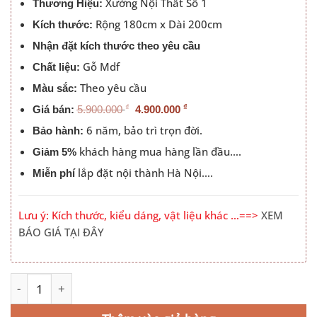
Xưởng Nội Thất Số 1
4.900.000 ₫.
Thương Hiệu:
Rộng 180cm x Dài 200cm
Kích thước:
Nhận đặt kích thước theo yêu cầu
Gỗ Mdf
Chất liệu:
Theo yêu cầu
Màu sắc:
₫
₫
Giá bán:
5.900.000
4.900.000
6 năm, bảo trì trọn đời.
Bảo hành:
khách hàng mua hàng lần đầu….
Giảm 5%
lắp đặt nội thành Hà Nội….
Miễn phí
Lưu ý: Kích thước, kiểu dáng, vật liệu khác …==>
XEM
BÁO GIÁ TẠI ĐÂY
Giá Giường Ngủ Thông Minh 1m8x2m Đầu Hộp 613 số lư
Alternative: