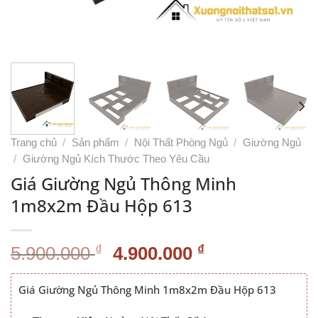
Trang chủ
/
Sản phẩm
/
Nội Thất Phòng Ngủ
/
Giường Ngủ
/
Giường Ngủ Kích Thước Theo Yêu Cầu
Giá Giường Ngủ Thông Minh
1m8x2m Đầu Hộp 613
Giá
Giá
₫
₫
5.900.000
4.900.000
gốc
hiện
là:
tại
Giá Giường Ngủ Thông Minh 1m8x2m Đầu Hộp 613
5.900.000 ₫.
là: