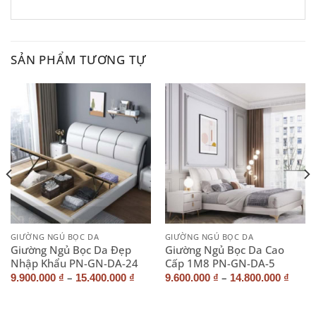
SẢN PHẨM TƯƠNG TỰ
GIƯỜNG NGỦ BỌC DA
GIƯỜNG NGỦ BỌC DA
Giường Ngủ Bọc Da Đẹp
Giường Ngủ Bọc Da Cao
Nhập Khẩu PN-GN-DA-24
Cấp 1M8 PN-GN-DA-5
–
–
9.900.000
₫
15.400.000
₫
9.600.000
₫
14.800.000
₫