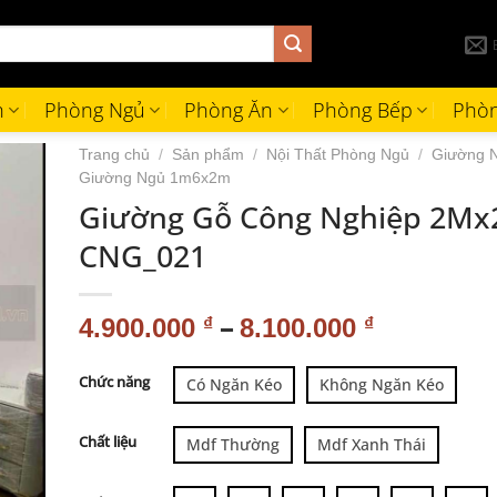
h
Phòng Ngủ
Phòng Ăn
Phòng Bếp
Phòn
Trang chủ
/
Sản phẩm
/
Nội Thất Phòng Ngủ
/
Giường 
Giường Ngủ 1m6x2m
Giường Gỗ Công Nghiệp 2M
CNG_021
–
4.900.000
₫
8.100.000
₫
Alternative:
Chức năng
Có Ngăn Kéo
Không Ngăn Kéo
Chất liệu
Mdf Thường
Mdf Xanh Thái