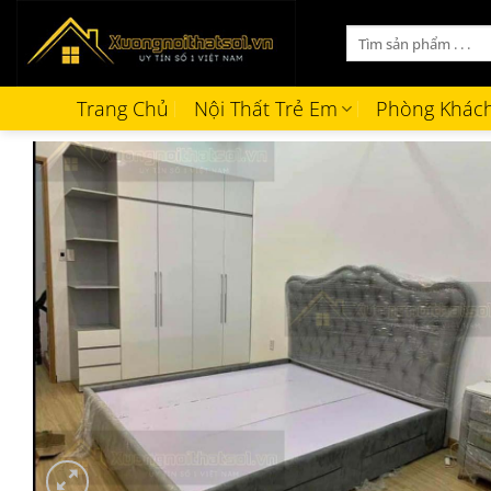
Bỏ
Tìm
qua
kiếm:
nội
dung
Trang Chủ
Nội Thất Trẻ Em
Phòng Khác