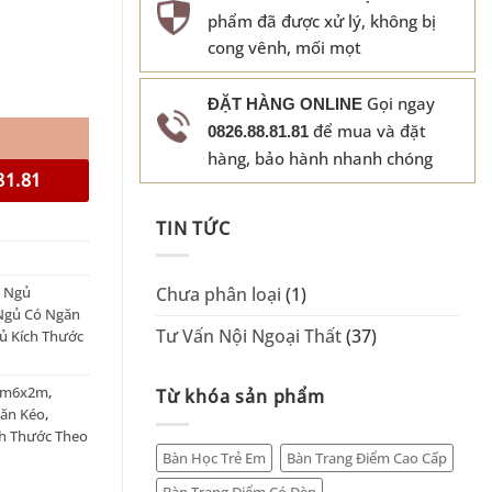
phẩm đã được xử lý, không bị
cong vênh, mối mọt
Gọi ngay
ĐẶT HÀNG ONLINE
để mua và đặt
0826.88.81.81
hàng, bảo hành nhanh chóng
81.81
TIN TỨC
 Ngủ
Chưa phân loại
(1)
Ngủ Có Ngăn
Tư Vấn Nội Ngoại Thất
(37)
ủ Kích Thước
1m6x2m
,
Từ khóa sản phẩm
ăn Kéo
,
h Thước Theo
Bàn Học Trẻ Em
Bàn Trang Điểm Cao Cấp
Bàn Trang Điểm Có Đèn