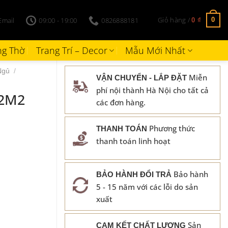
Giỏ hàng /
Email
09:00 - 19:00
0826888181
0
0
₫
g Thờ
Trang Trí – Decor
Mẫu Mới Nhất
Ngủ
/
Miễn
VẬN CHUYỂN - LẮP ĐẶT
phí nội thành Hà Nội cho tất cả
x2M2
các đơn hàng.
Phương thức
THANH TOÁN
thanh toán linh hoạt
Bảo hành
BẢO HÀNH ĐỔI TRẢ
5 - 15 năm với các lỗi do sản
xuất
Sản
CAM KẾT CHẤT LƯỢNG