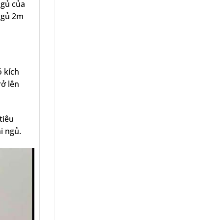
ngủ của
 ngủ 2m
ó kích
rở lên
tiêu
i ngủ.