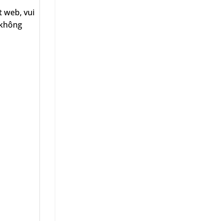
t web, vui
 không