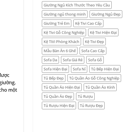
Giường Ngủ Kích Thước Theo Yêu Cầu
Giường ngủ thong minh
Giường Ngủ Đẹp
Giường Trẻ Em
Kệ Tivi Cao Cấp
Kệ Tivi Gỗ Công Nghiệp
Kệ Tivi Hiện Đại
Kệ TiVi Phòng Khách
Kệ Tivi Đẹp
Mẫu Bàn Ăn 6 Ghế
Sofa Cao Cấp
Sofa Da
Sofa Giá Rẻ
Sofa Gỗ
Sofa Hiện Đại
Sofa Nỉ
Tủ Bếp Hiện Đại
 được
Tủ Bếp Đẹp
Tủ Quần Áo Gỗ Công Nghiệp
 giường.
Tủ Quần Áo Hiện Đại
Tủ Quần Áo Kính
i cho một
Tủ Quần Áo Đẹp
Tủ Rượu
Tủ Rượu Hiện Đại
Tủ Rượu Đẹp