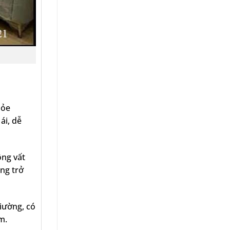
hỏe
ái, dễ
ộng vất
ang trở
iường, có
ãm.