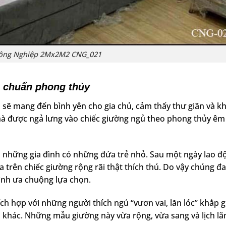
ông Nghiệp 2Mx2M2 CNG_021
huẩn phong thủy
ẩn sẽ mang đến bình yên cho gia chủ, cảm thấy thư giãn và k
hà được ngả lưng vào chiếc giường ngủ theo phong thủy êm 
 những gia đình có những đứa trẻ nhỏ. Sau một ngày lao đ
ùa trên chiếc giường rộng rãi thật thích thú. Do vậy chúng đ
đình ưa chuộng lựa chọn.
 hợp với những người thích ngủ “vươn vai, lăn lóc” khắp g
 khác. Những mẫu giường này vừa rộng, vừa sang và lịch l