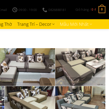
Giỏ hàng /
Email
09:00 - 19:00
0826888181
0
0
₫
g Thờ
Trang Trí – Decor
Mẫu Mới Nhất