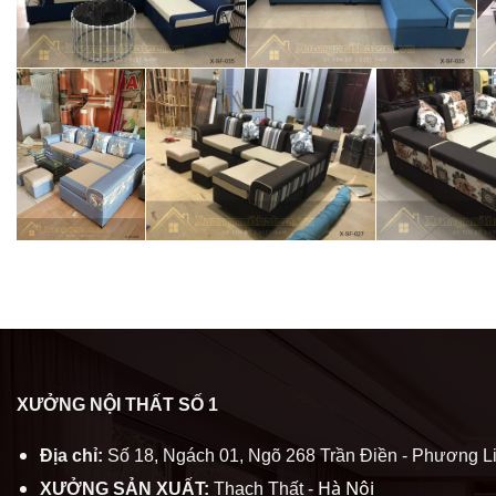
XƯỞNG NỘI THẤT SỐ 1
Địa chỉ:
Số 18, Ngách 01, Ngõ 268 Trần Điền - Phương Li
Hà Nội
XƯỞNG SẢN XUẤT:
Thạch Thất -