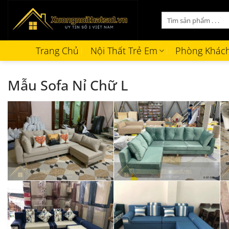
Bỏ
Tìm
qua
kiếm:
nội
dung
Trang Chủ
Nội Thất Trẻ Em
Phòng Khác
Mẫu Sofa Nỉ Chữ L