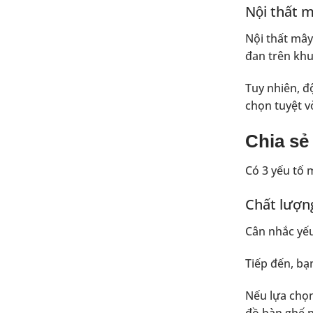
Nội thất 
Nội thất mây
đan trên khu
Tuy nhiên, đ
chọn tuyệt v
Chia sẻ
Có 3 yếu tố 
Chất lượng 
Cân nhắc yếu
Tiếp đến, bạ
Nếu lựa chọ
đồ
bàn ghế n