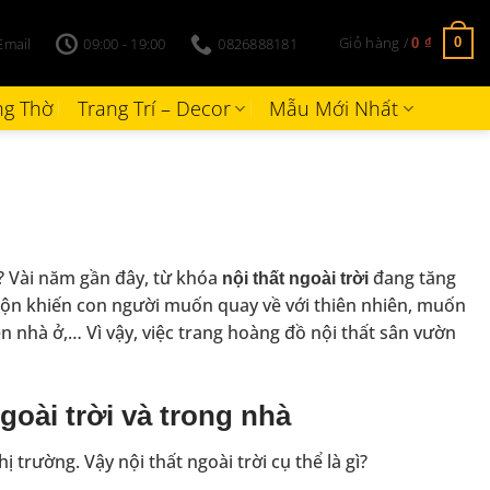
Giỏ hàng /
Email
09:00 - 19:00
0826888181
0
0
₫
g Thờ
Trang Trí – Decor
Mẫu Mới Nhất
 Vài năm gần đây, từ khóa
đang tăng
nội thất ngoài trời
rộn khiến con người muốn quay về với thiên nhiên, muốn
 nhà ở,… Vì vậy, việc trang hoàng đồ nội thất sân vườn
 ngoài trời và trong nhà
 trường. Vậy nội thất ngoài trời cụ thể là gì?