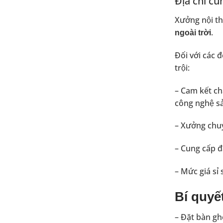
Địa chỉ cun
Xưởng nội th
.
ngoài trời
Đối với các 
trội:
– Cam kết ch
công nghệ sả
– Xưởng chuyê
– Cung cấp đ
– Mức giá si
Bí quyết
– Đặt bàn gh