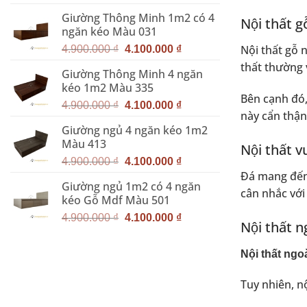
gốc
hiện
Giường Thông Minh 1m2 có 4
là:
tại
Nội thất gô
ngăn kéo Màu 031
6.800.000 ₫.
là:
Giá
Giá
5.000.000 ₫.
Nội thất gỗ n
4.900.000
₫
4.100.000
₫
gốc
hiện
thất thường v
Giường Thông Minh 4 ngăn
là:
tại
kéo 1m2 Màu 335
4.900.000 ₫.
là:
Bên cạnh đó
Giá
Giá
4.100.000 ₫.
4.900.000
₫
4.100.000
₫
này cẩn thận
gốc
hiện
Giường ngủ 4 ngăn kéo 1m2
là:
tại
Màu 413
Nội thất 
4.900.000 ₫.
là:
Giá
Giá
4.100.000 ₫.
4.900.000
₫
4.100.000
₫
gốc
hiện
Đá mang đến 
Giường ngủ 1m2 có 4 ngăn
là:
tại
cân nhắc với
kéo Gỗ Mdf Màu 501
4.900.000 ₫.
là:
Giá
Giá
4.100.000 ₫.
4.900.000
₫
4.100.000
₫
Nội thất n
gốc
hiện
là:
tại
Nội thất ngoà
4.900.000 ₫.
là:
4.100.000 ₫.
Tuy nhiên, nộ