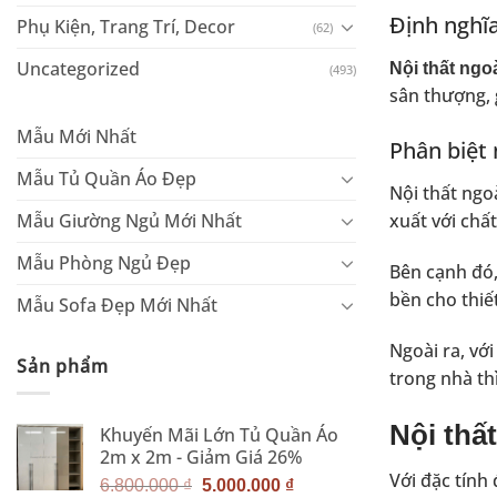
Định nghĩa
Phụ Kiện, Trang Trí, Decor
(62)
Uncategorized
Nội thất ngoà
(493)
sân thượng
,
Mẫu Mới Nhất
Phân biệt 
Mẫu Tủ Quần Áo Đẹp
Nội thất ngo
Mẫu Giường Ngủ Mới Nhất
xuất với chất
Mẫu Phòng Ngủ Đẹp
Bên cạnh đó,
bền cho thiết
Mẫu Sofa Đẹp Mới Nhất
Ngoài ra, với
Sản phẩm
trong nhà th
Nội thấ
Khuyến Mãi Lớn Tủ Quần Áo
2m x 2m - Giảm Giá 26%
Với đặc tính 
Giá
Giá
6.800.000
₫
5.000.000
₫