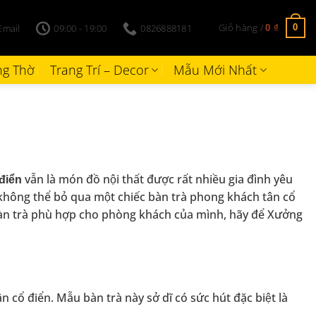
Giỏ hàng /
Email
09:00 - 19:00
0826888181
0
0
₫
g Thờ
Trang Trí – Decor
Mẫu Mới Nhất
vẫn là món đồ nội thất được rất nhiều gia đình yêu
 điển
ì không thể bỏ qua một chiếc bàn trà phong khách tân cổ
̀n trà phù hợp cho phòng khách của mình, hãy để Xưởng
 điển. Mẫu bàn trà này sở dĩ có sức hút đặc biệt là