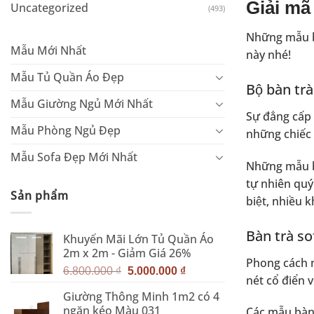
Giải ma
Uncategorized
(493)
Những mẫu ba
Mẫu Mới Nhất
này nhé!
Mẫu Tủ Quần Áo Đẹp
Bộ bàn tra
Mẫu Giường Ngủ Mới Nhất
Sự đẳng cấp 
Mẫu Phòng Ngủ Đẹp
những chiếc 
Mẫu Sofa Đẹp Mới Nhất
Những mẫu bà
tự nhiên quý 
Sản phẩm
biệt, nhiề
Bàn trà so
Khuyến Mãi Lớn Tủ Quần Áo
2m x 2m - Giảm Giá 26%
Phong cách nô
Giá
Giá
6.800.000
₫
5.000.000
₫
nét cổ điển v
gốc
hiện
Giường Thông Minh 1m2 có 4
là:
tại
ngăn kéo Màu 031
Các mẫu bàn