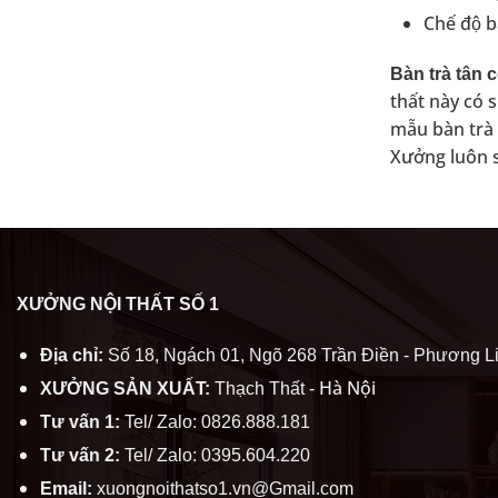
Chế độ b
Bàn trà tân c
thất này có 
mẫu bàn trà
Xưởng luôn să
XƯỞNG NỘI THẤT SỐ 1
Địa chỉ:
Số 18, Ngách 01, Ngõ 268 Trần Điền - Phương Li
Hà Nội
XƯỞNG SẢN XUẤT:
Thạch Thất -
Tư vấn 1:
Tel/ Zalo: 0826.888.181
Tư vấn 2:
Tel/ Zalo: 0395.604.220
Email:
xuongnoithatso1.vn@Gmail.com