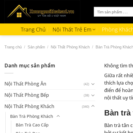
Bỏ
Tìm
qua
kiếm:
nội
dung
Trang Chủ
Nội Thất Trẻ Em
Phòng Khác
Trang chủ
/
Sản phẩm
/
Nội Thất Phòng Khách
/
Bàn Trà Phòng Khác
Danh mục sản phẩm
Không tìm th
Giữa rất nhi
thích lựa ch
Nội Thất Phòng Ăn
(42)
điển để hoà
Nội Thất Phòng Bếp
(38)
nội thất uy t
Nội Thất Phòng Khách
(340)
Bàn trà 
Bàn Trà Phòng Khách
Bàn Trà Cao Cấp
Bàn trà tân cổ 
bởi sự kết h