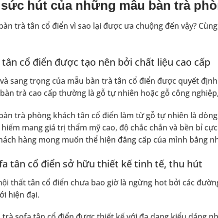
̃ sức hút của những mẫu bàn trà pho
̀n trà tân cổ điển vì sao lại được ưa chuộng đến vậy? Cù
̀ tân cổ điển được tạo nên bởi chất liệu cao cấp
và sang trọng của mẫu bàn trà tân cổ điển được quyết định 
bàn trà cao cấp thường là gỗ tự nhiên hoặc gỗ công nghiệp
n trà phòng khách tân cổ điển làm từ gỗ tự nhiên là dòng nô
hiếm mang giá trị thẩm mỹ cao, độ chắc chắn và bền bỉ cực 
u khách hàng mong muốn thể hiện đẳng cấp của mình bằng 
fa tân cổ điển sở hữu thiết kế tinh tế, thu hút
̣i thất tân cổ điển chưa bao giờ là ngừng hot bởi các đường
ới hiện đại.
 trà sofa tân cổ điển được thiết kế với đa dạng kiểu dáng 