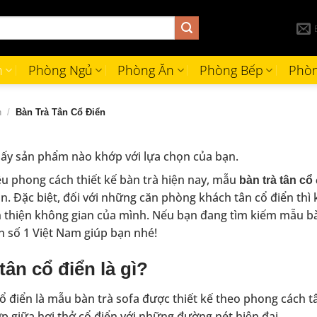
h
Phòng Ngủ
Phòng Ăn
Phòng Bếp
Phòn
h
/
Bàn Trà Tân Cổ Điển
ấy sản phẩm nào khớp với lựa chọn của bạn.
ều phong cách thiết kế bàn trà hiện nay, mẫu
bàn trà tân cổ
ọn. Đặc biệt, đối với những căn phòng khách tân cổ điển th
n thiện không gian của mình. Nếu bạn đang tìm kiếm mẫu ba
ín số 1 Việt Nam giúp bạn nhé!
tân cổ điển là gì?
điển là mẫu bàn trà sofa được thiết kế theo phong cách tân cổ
ợp giữa hơi thở cổ điển với những đường nét hiện đại.