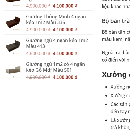
6.800.000 ₫.
là:
Giá
Giá
5.000.000 ₫.
liệu khác n
4.900.000
₫
4.100.000
₫
gốc
hiện
Giường Thông Minh 4 ngăn
là:
tại
Bộ bàn tra
kéo 1m2 Màu 335
4.900.000 ₫.
là:
Giá
Giá
4.100.000 ₫.
4.900.000
₫
4.100.000
₫
Bộ bàn tân 
gốc
hiện
màu kem, nâu
Giường ngủ 4 ngăn kéo 1m2
là:
tại
Màu 413
4.900.000 ₫.
là:
Ngoài ra, bàn
Giá
Giá
4.100.000 ₫.
4.900.000
₫
4.100.000
₫
gốc
hiện
cổ điển với
Giường ngủ 1m2 có 4 ngăn
là:
tại
kéo Gỗ Mdf Màu 501
4.900.000 ₫.
là:
Xưởng cu
Giá
Giá
4.100.000 ₫.
4.900.000
₫
4.100.000
₫
gốc
hiện
Xưởng nộ
là:
tại
Xưởng cun
4.900.000 ₫.
là:
4.100.000 ₫.
Các sản 
đến tay 
Là xưởng
trà khôn