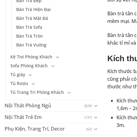
Bàn Trà Đẹp
Bàn Trà Hiện Đại
Bàn trà tân c
Bàn Trà Mặt Đá
mềm mại. Mâ
Bàn Trà Sofa
Bàn trà tân cổ
Bàn Trà Tròn
khắc tỉ mỉ 
Bàn Trà Vuông
Kệ Tivi Phòng Khách
Kích thư
Sofa Phòng Khách
Kích thước ba
Tủ giày
cũng phải có
Tủ Rượu
thước như th
Tủ Trang Trí Phòng Khách
Kích thư
Nội Thất Phòng Ngủ
(828)
1,6m – 
Nội Thất Trẻ Em
Kích thư
(137)
3m.
Phụ Kiện, Trang Trí, Decor
(62)