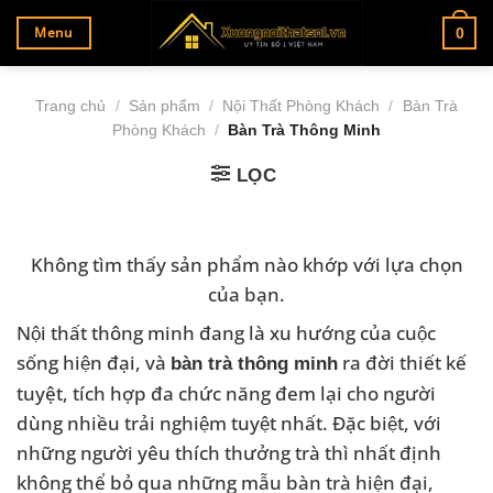
Bỏ
Menu
0
qua
nội
dung
Trang chủ
/
Sản phẩm
/
Nội Thất Phòng Khách
/
Bàn Trà
Phòng Khách
/
Bàn Trà Thông Minh
LỌC
Không tìm thấy sản phẩm nào khớp với lựa chọn
của bạn.
Nội thất thông minh đang là xu hướng của cuộc
sống hiện đại, và
ra đời thiết kế
bàn trà thông minh
tuyệt, tích hợp đa chức năng đem lại cho người
dùng nhiều trải nghiệm tuyệt nhất. Đặc biệt, với
những người yêu thích thưởng trà thì nhất định
không thể bỏ qua những mẫu bàn trà hiện đại,