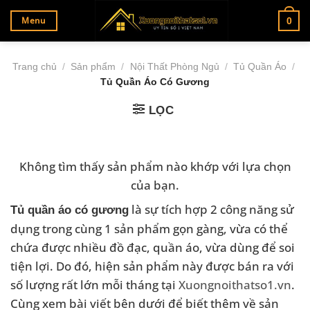
Bỏ
Menu
0
qua
nội
dung
Trang chủ
/
Sản phẩm
/
Nội Thất Phòng Ngủ
/
Tủ Quần Áo
/
Tủ Quần Áo Có Gương
LỌC
Không tìm thấy sản phẩm nào khớp với lựa chọn
của bạn.
là sự tích hợp 2 công năng sử
Tủ quần áo có gương
dụng trong cùng 1 sản phẩm gọn gàng, vừa có thể
chứa được nhiều đồ đạc, quần áo, vừa dùng để soi
tiện lợi. Do đó, hiện sản phẩm này được bán ra với
số lượng rất lớn mỗi tháng tại
Xuongnoithatso1.vn
.
Cùng xem bài viết bên dưới để biết thêm về sản