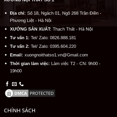
Địa chỉ:
Số 18, Ngách 01, Ngõ 268 Trần Điền -
Phương Liệt - Hà Nội
Hà Nội
XƯỞNG SẢN XUẤT:
Thạch Thất -
Tư vấn 1:
Tel/ Zalo: 0826.888.181
Tư vấn 2:
Tel/ Zalo: 0395.604.220
Email:
xuongnoithatso1.vn@Gmail.com
Thời gian làm việc:
Làm việc T2 - CN: 9h00 -
19h00
CHÍNH SÁCH