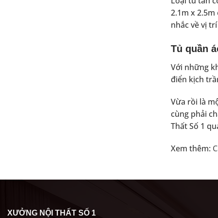
Loại tủ tân 
2.1m x 2.5m 
nhắc về vị tr
Tủ quần á
Với những kh
điển kịch tr
Vừa rồi là m
cùng phải ch
Thất Số 1 qu
Xem thêm:
C
XƯỞNG NỘI THẤT SỐ 1