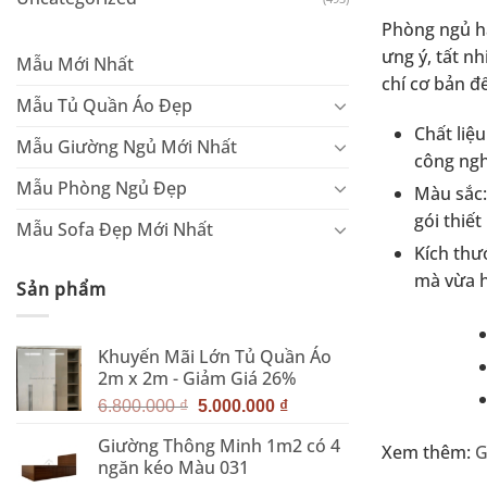
Phòng ngủ ha
ưng ý, tất n
Mẫu Mới Nhất
chí cơ bản đ
Mẫu Tủ Quần Áo Đẹp
Chất liệ
Mẫu Giường Ngủ Mới Nhất
công ngh
Mẫu Phòng Ngủ Đẹp
Màu sắc:
gói thiế
Mẫu Sofa Đẹp Mới Nhất
Kích thư
mà vừa h
Sản phẩm
Khuyến Mãi Lớn Tủ Quần Áo
2m x 2m - Giảm Giá 26%
Giá
Giá
6.800.000
₫
5.000.000
₫
gốc
hiện
Giường Thông Minh 1m2 có 4
là:
tại
Xem thêm:
G
ngăn kéo Màu 031
6.800.000 ₫.
là: