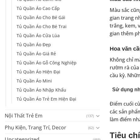
Tủ Quần Áo Cao Cấp
Màu sắc cũng
Tủ Quần Áo Cho Bé Gái
gian trang n
trắng, kem, 
Tủ Quần Áo Cho Bé Trai
gian thêm ph
Tủ Quần Áo Cửa Lùa
Tủ Quần Áo Đẹp
Hoa văn cầ
Tủ Quần Áo Giá Rẻ
Không chỉ mà
Tủ Quần Áo Gỗ Công Nghiệp
rườm rà của 
Tủ Quần Áo Hiện Đại
cầu kỳ. Những
Tủ Quần Áo Mini
Tủ Quần Áo Nhập Khẩu
Sử dụng nh
Tủ Quần Áo Trẻ Em Hiện Đại
Điểm cuối cù
các sản phẩm
Nội Thất Trẻ Em
(137)
làm điểm nh
Phụ Kiện, Trang Trí, Decor
(62)
Tiêu ch
Uncategorized
(493)