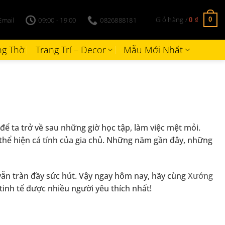
Giỏ hàng /
Email
09:00 - 19:00
0826888181
0
0
₫
g Thờ
Trang Trí – Decor
Mẫu Mới Nhất
ể ta trở về sau những giờ học tập, làm việc mệt mỏi.
, thể hiện cá tính của gia chủ. Những năm gần đây, những
 vẫn tràn đầy sức hút. Vậy ngay hôm nay, hãy cùng
Xưởng
 tinh tế được nhiều người yêu thích nhất!