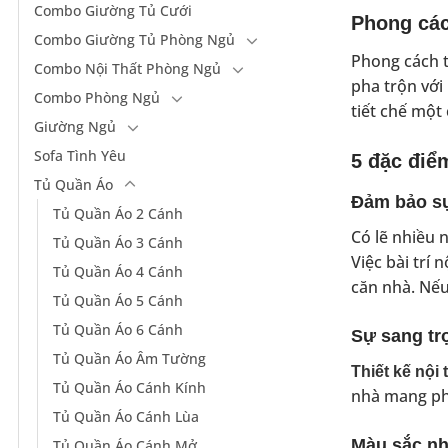
Combo Giường Tủ Cưới
Phong các
Combo Giường Tủ Phòng Ngủ
Phong cách t
Combo Nội Thất Phòng Ngủ
pha trộn với
Combo Phòng Ngủ
tiết chế một
Giường Ngủ
Sofa Tình Yêu
5 đặc điểm
Tủ Quần Áo
Đảm bảo s
Tủ Quần Áo 2 Cánh
Có lẽ nhiều 
Tủ Quần Áo 3 Cánh
Việc bài trí
Tủ Quần Áo 4 Cánh
căn nhà. Nếu
Tủ Quần Áo 5 Cánh
Tủ Quần Áo 6 Cánh
Sự sang trọ
Tủ Quần Áo Âm Tường
Thiết kế nội 
Tủ Quần Áo Cánh Kính
nhà mang ph
Tủ Quần Áo Cánh Lùa
Màu sắc nh
Tủ Quần Áo Cánh Mở