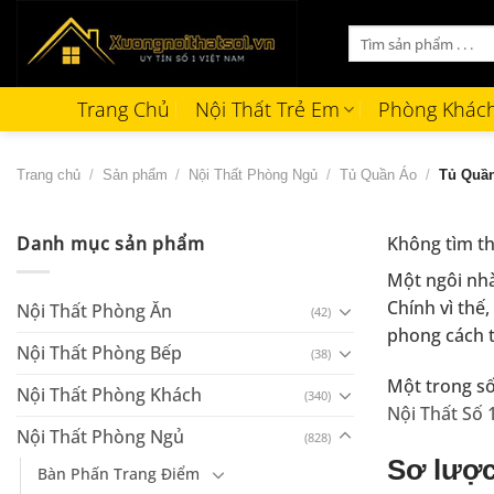
Bỏ
Tìm
qua
kiếm:
nội
dung
Trang Chủ
Nội Thất Trẻ Em
Phòng Khác
Trang chủ
/
Sản phẩm
/
Nội Thất Phòng Ngủ
/
Tủ Quần Áo
/
Tủ Quần
Danh mục sản phẩm
Không tìm th
Một ngôi nhà
Chính vì thế
Nội Thất Phòng Ăn
(42)
phong cách t
Nội Thất Phòng Bếp
(38)
Một trong số
Nội Thất Phòng Khách
(340)
Nội Thất Số 
Nội Thất Phòng Ngủ
(828)
Sơ lược
Bàn Phấn Trang Điểm