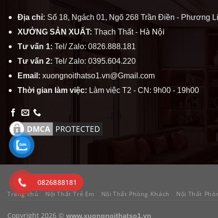
Địa chỉ:
Số 18, Ngách 01, Ngõ 268 Trần Điền - Phương Li
Hà Nội
XƯỞNG SẢN XUẤT:
Thạch Thất -
Tư vấn 1:
Tel/ Zalo: 0826.888.181
Tư vấn 2:
Tel/ Zalo: 0395.604.220
Email:
xuongnoithatso1.vn@Gmail.com
Thời gian làm việc:
Làm việc T2 - CN: 9h00 - 19h00
0826888181
Trang chủ
Nội Thất Trẻ Em
Nội Thất Phòng Khách
Nội Thất Phò
Copyright 2026 ©
www.xuongnoithatso1.vn