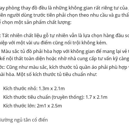
y phòng thay đồ đều là những không gian rất riêng tư củ
hiên người dùng trước tiên phải chọn theo nhu cầu và gu th
ể chọn một sản phẩm chất lượng:
u: Tất nhiên chất liệu gỗ tự nhiên vẫn là lựa chọn hàng đầ
iệp với một vài ưu điểm cũng nổi trội không kém.
 Màu sắc tủ đồ phải hòa hợp với không gian để mang lại vẻ t
t kế nội thất toàn diện hoặc nhờ nhà cung cấp tư vấn kỹ càn
ớc: Cũng như màu sắc, kích thước tủ quần áo phải phù hợp v
ài hòa. Một số kích thước tủ tiêu chuẩn như:
Kích thước nhỏ: 1.3m x 2.1m
Kích thước tiêu chuẩn (truyền thống): 1.7 x 2.1m
Kích thước lớn: 2m1 x 2.5m
iường ngủ tân cổ điển