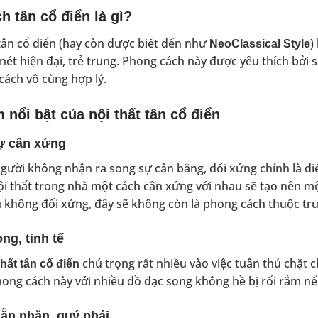
h tân cổ điển là gì?
ân cổ điển (hay còn được biết đến như
)
NeoClassical Style
 nét hiện đại, trẻ trung. Phong cách này được yêu thích bởi
 cách vô cùng hợp lý.
 nổi bật của nội thất tân cổ điển
ự cân xứng
người không nhận ra song sự cân bằng, đối xứng chính là điể
 nội thất trong nhà một cách cân xứng với nhau sẽ tạo nên m
 không đối xứng, đây sẽ không còn là phong cách thuộc trư
ng, tinh tế
chú trọng rất nhiều vào việc tuân thủ chặt ch
thất tân cổ điển
ong cách này với nhiều đồ đạc song không hề bị rối rắm n
ẵn nhặn, quý phái