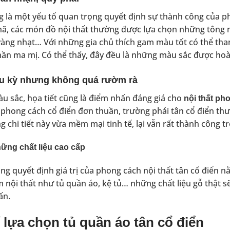
 là một yếu tố quan trọng quyết định sự thành công của ph
hã, các món đồ nội thất thường được lựa chọn những tông m
vàng nhạt… Với những gia chủ thích gam màu tốt có thể t
ần ma mị. Có thể thấy, đây đều là những màu sắc được hoàn
u kỳ nhưng không quá rườm rà
u sắc, họa tiết cũng là điểm nhấn đáng giá cho
nội thất ph
phong cách cổ điển đơn thuần, trường phái tân cổ điển th
 chi tiết này vừa mềm mại tinh tế, lại vẫn rất thành công tr
ững chất liệu cao cấp
ng quyết định giá trị của phong cách nội thất tân cổ điển n
 nội thất như tủ quần áo, kệ tủ… những chất liệu gỗ thật sẽ
ấn.
í lựa chọn tủ quần áo tân cổ điển