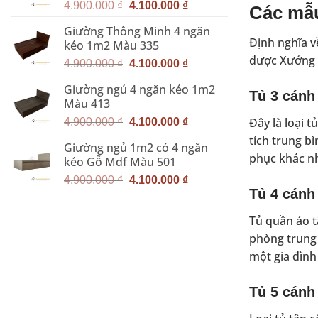
Giá
Giá
5.000.000 ₫.
4.900.000
₫
4.100.000
₫
Các mẫu
gốc
hiện
Giường Thông Minh 4 ngăn
là:
tại
Định nghĩa v
kéo 1m2 Màu 335
4.900.000 ₫.
là:
được Xưởng N
Giá
Giá
4.100.000 ₫.
4.900.000
₫
4.100.000
₫
gốc
hiện
Giường ngủ 4 ngăn kéo 1m2
là:
tại
Tủ 3 cánh
Màu 413
4.900.000 ₫.
là:
Giá
Giá
Đây là loại 
4.100.000 ₫.
4.900.000
₫
4.100.000
₫
gốc
hiện
tích trung bì
Giường ngủ 1m2 có 4 ngăn
là:
tại
phục khác n
kéo Gỗ Mdf Màu 501
4.900.000 ₫.
là:
Giá
Giá
4.100.000 ₫.
4.900.000
₫
4.100.000
₫
Tủ 4 cánh
gốc
hiện
là:
tại
Tủ quần áo t
4.900.000 ₫.
là:
phòng trung 
4.100.000 ₫.
một gia đình
Tủ 5 cánh