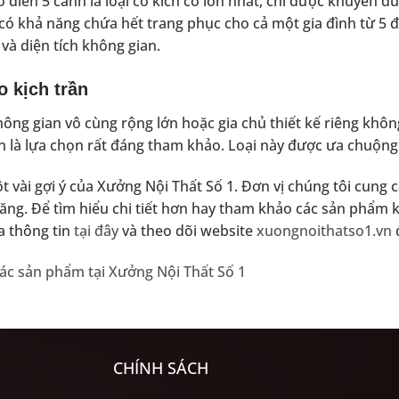
cổ điển 5 cánh là loại có kích cỡ lớn nhất, chỉ được khuyên
có khả năng chứa hết trang phục cho cả một gia đình từ 5 đ
í và diện tích không gian.
o kịch trần
ông gian vô cùng rộng lớn hoặc gia chủ thiết kế riêng không
ần là lựa chọn rất đáng tham khảo. Loại này được ưa chuộng
ột vài gợi ý của Xưởng Nội Thất Số 1. Đơn vị chúng tôi cung 
ăng. Để tìm hiểu chi tiết hơn hay tham khảo các sản phẩm 
a thông tin
tại đây
và theo dõi website
xuongnoithatso1.vn
đ
ác sản phẩm tại Xưởng Nội Thất Số 1
CHÍNH SÁCH