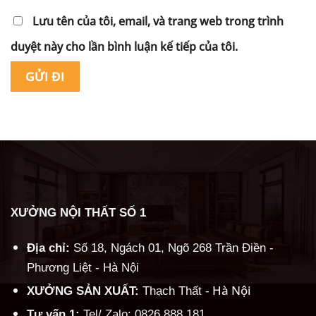
Lưu tên của tôi, email, và trang web trong trình
duyệt này cho lần bình luận kế tiếp của tôi.
Alternative:
XƯỞNG NỘI THẤT SỐ 1
Địa chỉ:
Số 18, Ngách 01, Ngõ 268 Trần Điền -
Phương Liệt - Hà Nội
Hà Nội
XƯỞNG SẢN XUẤT:
Thạch Thất -
Tư vấn 1:
Tel/ Zalo: 0826.888.181