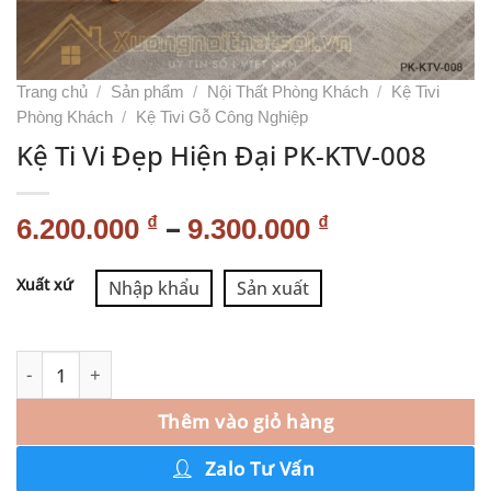
Trang chủ
/
Sản phẩm
/
Nội Thất Phòng Khách
/
Kệ Tivi
Phòng Khách
/
Kệ Tivi Gỗ Công Nghiệp
Kệ Ti Vi Đẹp Hiện Đại PK-KTV-008
–
₫
₫
6.200.000
9.300.000
Alternative:
Xuất xứ
Nhập khẩu
Sản xuất
Thêm vào giỏ hàng
Zalo Tư Vấn