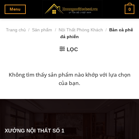
Bỏ
Menu
0
qua
nội
dung
Trang chủ
/
Sản phẩm
/
Nội Thất Phòng Khách
/
Bàn cà phê
đá phiến
LỌC
Không tìm thấy sản phẩm nào khớp với lựa chọn
của bạn.
XƯỞNG NỘI THẤT SỐ 1