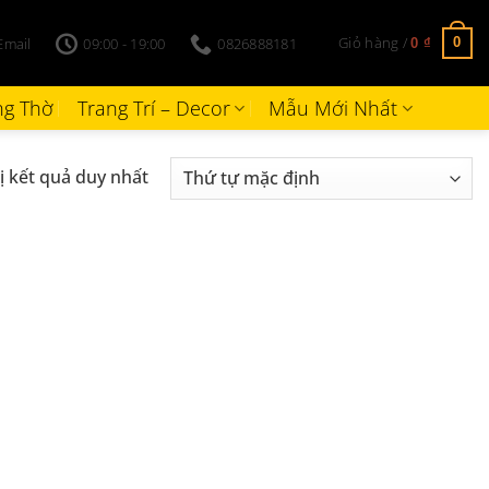
Giỏ hàng /
Email
09:00 - 19:00
0826888181
0
0
₫
g Thờ
Trang Trí – Decor
Mẫu Mới Nhất
ị kết quả duy nhất