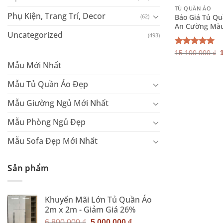
TỦ QUẦN ÁO
Phụ Kiện, Trang Trí, Decor
Báo Giá Tủ Qu
(62)
An Cường Màu
Uncategorized
(493)
Được xếp
15.100.000
₫
hạng
5.00
Mẫu Mới Nhất
l
5 sao
Mẫu Tủ Quần Áo Đẹp
Mẫu Giường Ngủ Mới Nhất
Mẫu Phòng Ngủ Đẹp
Mẫu Sofa Đẹp Mới Nhất
Sản phẩm
Khuyến Mãi Lớn Tủ Quần Áo
2m x 2m - Giảm Giá 26%
Giá
Giá
6.800.000
₫
5.000.000
₫