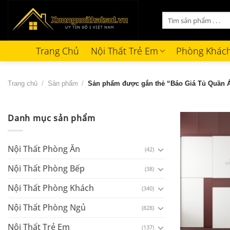
Bỏ
Tìm
qua
kiếm:
nội
dung
Trang Chủ
Nội Thất Trẻ Em
Phòng Khác
Trang chủ
/
Sản phẩm
/
Sản phẩm được gắn thẻ “Báo Giá Tủ Quần 
Danh mục sản phẩm
Nội Thất Phòng Ăn
(42)
Nội Thất Phòng Bếp
(38)
Nội Thất Phòng Khách
(340)
Nội Thất Phòng Ngủ
(828)
+
Nội Thất Trẻ Em
(137)