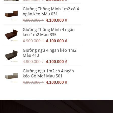
gốc
hiện
Giường Thông Minh 1m2 có 4
là:
tại
ngăn kéo Màu 031
6.800.000 ₫.
là:
Giá
Giá
5.000.000 ₫.
4.900.000
₫
4.100.000
₫
gốc
hiện
Giường Thông Minh 4 ngăn
là:
tại
kéo 1m2 Màu 335
4.900.000 ₫.
là:
Giá
Giá
4.100.000 ₫.
4.900.000
₫
4.100.000
₫
gốc
hiện
Giường ngủ 4 ngăn kéo 1m2
là:
tại
Màu 413
4.900.000 ₫.
là:
Giá
Giá
4.100.000 ₫.
4.900.000
₫
4.100.000
₫
gốc
hiện
Giường ngủ 1m2 có 4 ngăn
là:
tại
kéo Gỗ Mdf Màu 501
4.900.000 ₫.
là:
Giá
Giá
4.100.000 ₫.
4.900.000
₫
4.100.000
₫
gốc
hiện
là:
tại
4.900.000 ₫.
là:
4.100.000 ₫.