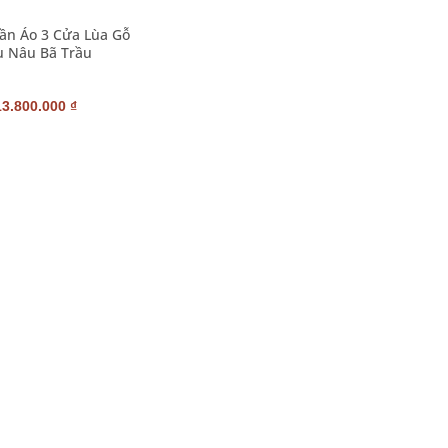
ần Áo 3 Cửa Lùa Gỗ
 Nâu Bã Trầu
Giá
Giá
13.800.000
₫
gốc
hiện
à:
tại
15.100.000 ₫.
là:
13.800.000 ₫.