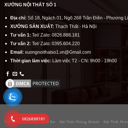
XƯỞNG NỘI THẤT SỐ 1
Địa chỉ:
Số 18, Ngách 01, Ngõ 268 Trần Điền - Phương Li
Hà Nội
XƯỞNG SẢN XUẤT:
Thạch Thất -
Tư vấn 1:
Tel/ Zalo: 0826.888.181
Tư vấn 2:
Tel/ Zalo: 0395.604.220
Email:
xuongnoithatso1.vn@Gmail.com
Thời gian làm việc:
Làm việc T2 - CN: 9h00 - 19h00
0826888181
Trang chủ
Nội Thất Trẻ Em
Nội Thất Phòng Khách
Nội Thất Phò