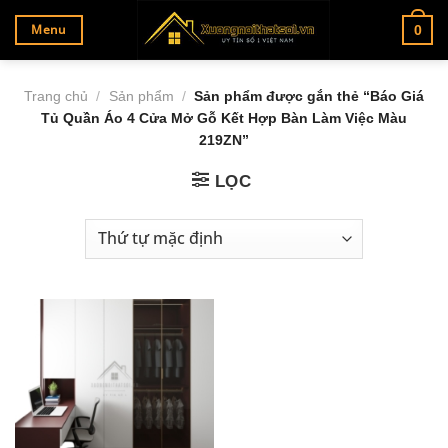
Bỏ
Menu
0
qua
nội
dung
Trang chủ
/
Sản phẩm
/
Sản phẩm được gắn thẻ “Báo Giá
Tủ Quần Áo 4 Cửa Mở Gỗ Kết Hợp Bàn Làm Việc Màu
219ZN”
LỌC