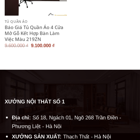
TỦ QUẦN ÁO
Báo Giá Tủ Quần Áo 4 Cửa
Mở Gỗ Kết Hợp Bàn Làm
Việc Màu 219ZN
Giá
Giá
9.600.000
₫
9.100.000
₫
gốc
hiện
là:
tại
9.600.000 ₫.
là:
9.100.000 ₫.
XƯỞNG NỘI THẤT SỐ 1
Địa chỉ:
Số 18, Ngách 01, Ngõ 268 Trần Điền -
Phương Liệt - Hà Nội
Hà Nội
XƯỞNG SẢN XUẤT:
Thạch Thất -