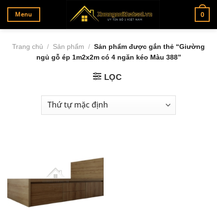
Bỏ
Menu
0
qua
nội
dung
Trang chủ
/
Sản phẩm
/
Sản phẩm được gắn thẻ “Giường
ngủ gỗ ép 1m2x2m có 4 ngăn kéo Màu 388”
LỌC