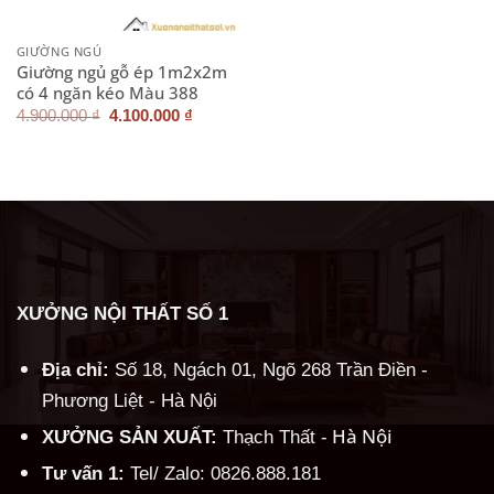
GIƯỜNG NGỦ
Giường ngủ gỗ ép 1m2x2m
có 4 ngăn kéo Màu 388
Giá
Giá
4.900.000
₫
4.100.000
₫
gốc
hiện
là:
tại
4.900.000 ₫.
là:
4.100.000 ₫.
XƯỞNG NỘI THẤT SỐ 1
Địa chỉ:
Số 18, Ngách 01, Ngõ 268 Trần Điền -
Phương Liệt - Hà Nội
Hà Nội
XƯỞNG SẢN XUẤT:
Thạch Thất -
Tư vấn 1:
Tel/ Zalo: 0826.888.181