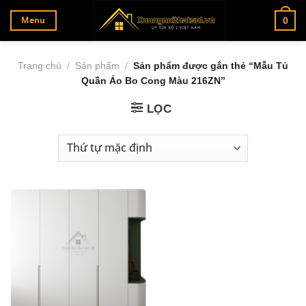
Bỏ
Menu
0
qua
nội
dung
Trang chủ
/
Sản phẩm
/
Sản phẩm được gắn thẻ “Mẫu Tủ
Quần Áo Bo Cong Màu 216ZN”
LỌC