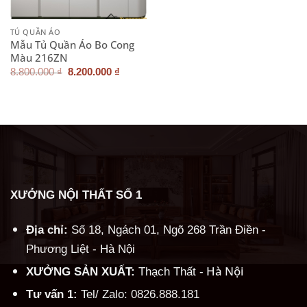
TỦ QUẦN ÁO
Mẫu Tủ Quần Áo Bo Cong
Màu 216ZN
Giá
Giá
8.800.000
₫
8.200.000
₫
gốc
hiện
là:
tại
8.800.000 ₫.
là:
8.200.000 ₫.
XƯỞNG NỘI THẤT SỐ 1
Địa chỉ:
Số 18, Ngách 01, Ngõ 268 Trần Điền -
Phương Liệt - Hà Nội
Hà Nội
XƯỞNG SẢN XUẤT:
Thạch Thất -
Tư vấn 1:
Tel/ Zalo: 0826.888.181