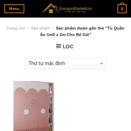
Bỏ
Menu
0
qua
nội
dung
Trang chủ
/
Sản phẩm
/
Sản phẩm được gắn thẻ “Tủ Quần
Áo 1m5 x 2m Cho Bé Gái”
LỌC