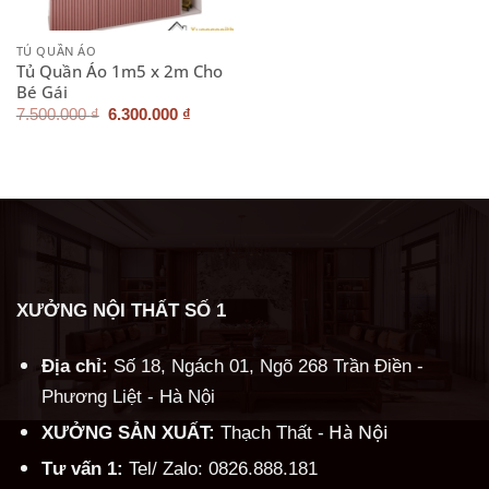
TỦ QUẦN ÁO
Tủ Quần Áo 1m5 x 2m Cho
Bé Gái
Giá
Giá
7.500.000
₫
6.300.000
₫
gốc
hiện
là:
tại
7.500.000 ₫.
là:
6.300.000 ₫.
XƯỞNG NỘI THẤT SỐ 1
Địa chỉ:
Số 18, Ngách 01, Ngõ 268 Trần Điền -
Phương Liệt - Hà Nội
Hà Nội
XƯỞNG SẢN XUẤT:
Thạch Thất -
Tư vấn 1:
Tel/ Zalo: 0826.888.181