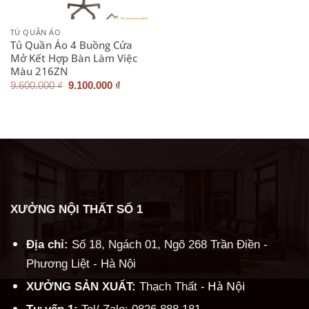
TỦ QUẦN ÁO
Tủ Quần Áo 4 Buồng Cửa
Mở Kết Hợp Bàn Làm Việc
Màu 216ZN
Giá
Giá
9.600.000
₫
9.100.000
₫
gốc
hiện
là:
tại
9.600.000 ₫.
là:
9.100.000 ₫.
XƯỞNG NỘI THẤT SỐ 1
Địa chỉ:
Số 18, Ngách 01, Ngõ 268 Trần Điền -
Phương Liệt - Hà Nội
Hà Nội
XƯỞNG SẢN XUẤT:
Thạch Thất -
Tư vấn 1:
Tel/ Zalo: 0826.888.181