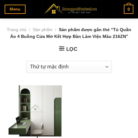
Bỏ
Menu
0
qua
nội
dung
Trang chủ
/
Sản phẩm
/
Sản phẩm được gắn thẻ “Tủ Quần
Áo 4 Buồng Cửa Mở Kết Hợp Bàn Làm Việc Màu 216ZN”
LỌC