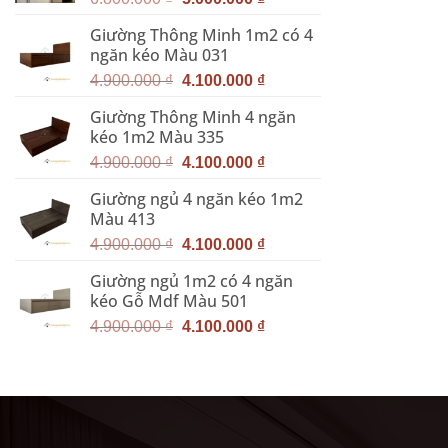
gốc
hiện
Giường Thông Minh 1m2 có 4
là:
tại
ngăn kéo Màu 031
6.800.000 ₫.
là:
Giá
Giá
5.000.000 ₫.
4.900.000
₫
4.100.000
₫
gốc
hiện
Giường Thông Minh 4 ngăn
là:
tại
kéo 1m2 Màu 335
4.900.000 ₫.
là:
Giá
Giá
4.100.000 ₫.
4.900.000
₫
4.100.000
₫
gốc
hiện
Giường ngủ 4 ngăn kéo 1m2
là:
tại
Màu 413
4.900.000 ₫.
là:
Giá
Giá
4.100.000 ₫.
4.900.000
₫
4.100.000
₫
gốc
hiện
Giường ngủ 1m2 có 4 ngăn
là:
tại
kéo Gỗ Mdf Màu 501
4.900.000 ₫.
là:
Giá
Giá
4.100.000 ₫.
4.900.000
₫
4.100.000
₫
gốc
hiện
là:
tại
4.900.000 ₫.
là:
4.100.000 ₫.