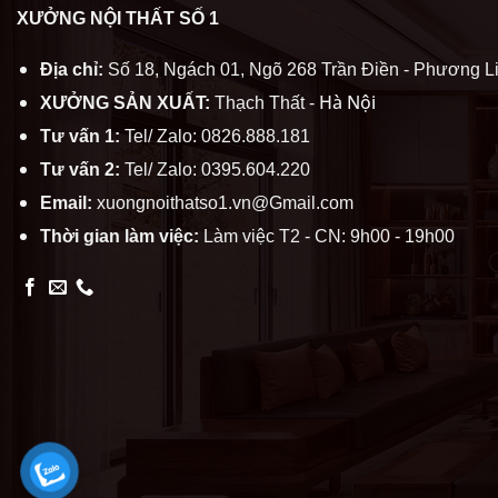
XƯỞNG NỘI THẤT SỐ 1
Địa chỉ:
Số 18, Ngách 01, Ngõ 268 Trần Điền - Phương Li
Hà Nội
XƯỞNG SẢN XUẤT:
Thạch Thất -
Tư vấn 1:
Tel/ Zalo: 0826.888.181
Tư vấn 2:
Tel/ Zalo: 0395.604.220
Email:
xuongnoithatso1.vn@Gmail.com
Thời gian làm việc:
Làm việc T2 - CN: 9h00 - 19h00