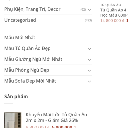
TỦ QUẦN ÁO
Phụ Kiện, Trang Trí, Decor
Tủ Quần Áo 4
(62)
Học Màu 030P
Uncategorized
(493)
14.800.000
₫
l
Mẫu Mới Nhất
Mẫu Tủ Quần Áo Đẹp
Mẫu Giường Ngủ Mới Nhất
Mẫu Phòng Ngủ Đẹp
Mẫu Sofa Đẹp Mới Nhất
Sản phẩm
Khuyến Mãi Lớn Tủ Quần Áo
2m x 2m - Giảm Giá 26%
Giá
Giá
6.800.000
₫
5.000.000
₫