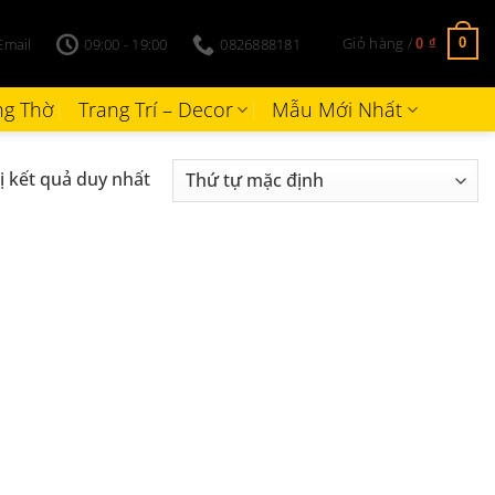
Giỏ hàng /
Email
09:00 - 19:00
0826888181
0
0
₫
g Thờ
Trang Trí – Decor
Mẫu Mới Nhất
ị kết quả duy nhất