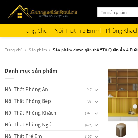
Bỏ
Tìm
qua
kiếm:
nội
dung
Trang Chủ
Nội Thất Trẻ Em
Phòng Khác
Trang chủ
/
Sản phẩm
/
Sản phẩm được gắn thẻ “Tủ Quần Áo 4 Buồ
Danh mục sản phẩm
Nội Thất Phòng Ăn
(42)
Nội Thất Phòng Bếp
(38)
Nội Thất Phòng Khách
(340)
Nội Thất Phòng Ngủ
(828)
+
Nội Thất Trẻ Em
(137)