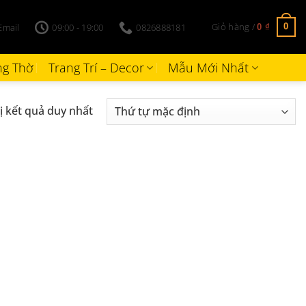
Giỏ hàng /
Email
09:00 - 19:00
0826888181
0
0
₫
g Thờ
Trang Trí – Decor
Mẫu Mới Nhất
ị kết quả duy nhất