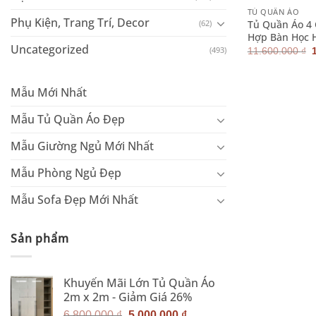
TỦ QUẦN ÁO
Phụ Kiện, Trang Trí, Decor
Tủ Quần Áo 4
(62)
Hợp Bàn Học 
Uncategorized
(493)
11.600.000
₫
l
Mẫu Mới Nhất
Mẫu Tủ Quần Áo Đẹp
Mẫu Giường Ngủ Mới Nhất
Mẫu Phòng Ngủ Đẹp
Mẫu Sofa Đẹp Mới Nhất
Sản phẩm
Khuyến Mãi Lớn Tủ Quần Áo
2m x 2m - Giảm Giá 26%
Giá
Giá
6.800.000
₫
5.000.000
₫