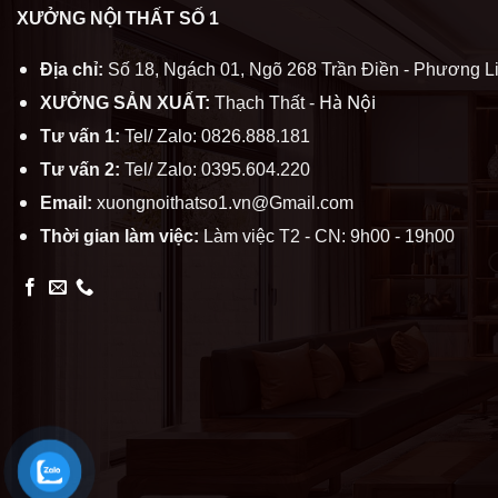
XƯỞNG NỘI THẤT SỐ 1
Địa chỉ:
Số 18, Ngách 01, Ngõ 268 Trần Điền - Phương Li
Hà Nội
XƯỞNG SẢN XUẤT:
Thạch Thất -
Tư vấn 1:
Tel/ Zalo: 0826.888.181
Tư vấn 2:
Tel/ Zalo: 0395.604.220
Email:
xuongnoithatso1.vn@Gmail.com
Thời gian làm việc:
Làm việc T2 - CN: 9h00 - 19h00