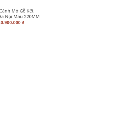
 Cánh Mở Gỗ Kết
Hà Nội Màu 220MM
Giá
Giá
10.900.000
₫
gốc
hiện
à:
tại
11.600.000 ₫.
là:
10.900.000 ₫.