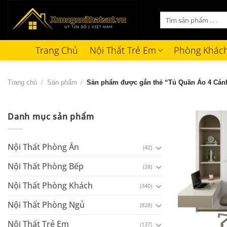
Bỏ
Tìm
qua
kiếm:
nội
dung
Trang Chủ
Nội Thất Trẻ Em
Phòng Khác
Trang chủ
/
Sản phẩm
/
Sản phẩm được gắn thẻ “Tủ Quần Áo 4 Cán
Danh mục sản phẩm
Nội Thất Phòng Ăn
(42)
Nội Thất Phòng Bếp
(38)
Nội Thất Phòng Khách
(340)
Nội Thất Phòng Ngủ
(828)
+
Nội Thất Trẻ Em
(137)