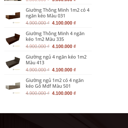
gốc
hiện
Giường Thông Minh 1m2 có 4
là:
tại
ngăn kéo Màu 031
6.800.000 ₫.
là:
Giá
Giá
5.000.000 ₫.
4.900.000
₫
4.100.000
₫
gốc
hiện
Giường Thông Minh 4 ngăn
là:
tại
kéo 1m2 Màu 335
4.900.000 ₫.
là:
Giá
Giá
4.100.000 ₫.
4.900.000
₫
4.100.000
₫
gốc
hiện
Giường ngủ 4 ngăn kéo 1m2
là:
tại
Màu 413
4.900.000 ₫.
là:
Giá
Giá
4.100.000 ₫.
4.900.000
₫
4.100.000
₫
gốc
hiện
Giường ngủ 1m2 có 4 ngăn
là:
tại
kéo Gỗ Mdf Màu 501
4.900.000 ₫.
là:
Giá
Giá
4.100.000 ₫.
4.900.000
₫
4.100.000
₫
gốc
hiện
là:
tại
4.900.000 ₫.
là:
4.100.000 ₫.