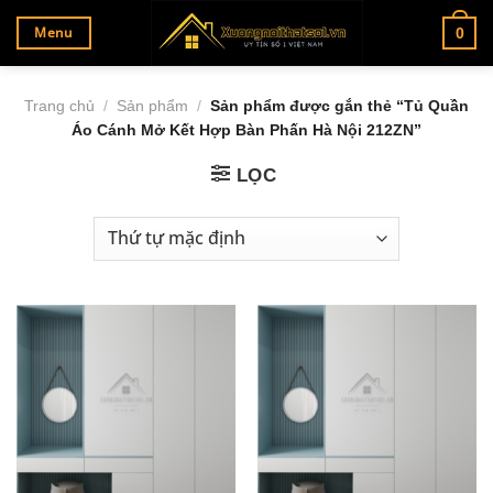
Bỏ
Menu
0
qua
nội
dung
Trang chủ
/
Sản phẩm
/
Sản phẩm được gắn thẻ “Tủ Quần
Áo Cánh Mở Kết Hợp Bàn Phấn Hà Nội 212ZN”
LỌC