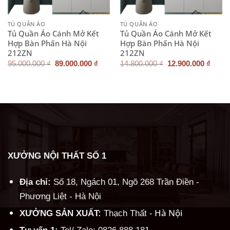
TỦ QUẦN ÁO
TỦ QUẦN ÁO
Tủ Quần Áo Cánh Mở Kết
Tủ Quần Áo Cánh Mở Kết
Hợp Bàn Phấn Hà Nội
Hợp Bàn Phấn Hà Nội
212ZN
212ZN
Giá
Giá
Giá
Giá
95.000.000
₫
89.000.000
₫
14.800.000
₫
12.900.000
₫
gốc
hiện
gốc
hiện
là:
tại
là:
tại
95.000.000 ₫.
là:
14.800.000 ₫.
là:
89.000.000 ₫.
12.90
XƯỞNG NỘI THẤT SỐ 1
Địa chỉ:
Số 18, Ngách 01, Ngõ 268 Trần Điền -
Phương Liệt - Hà Nội
Hà Nội
XƯỞNG SẢN XUẤT:
Thạch Thất -
Tư vấn 1:
Tel/ Zalo: 0826.888.181