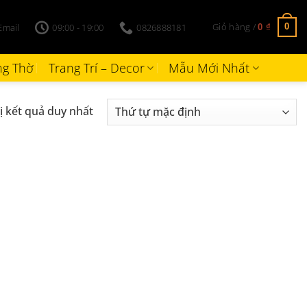
Giỏ hàng /
Email
09:00 - 19:00
0826888181
0
0
₫
g Thờ
Trang Trí – Decor
Mẫu Mới Nhất
ị kết quả duy nhất