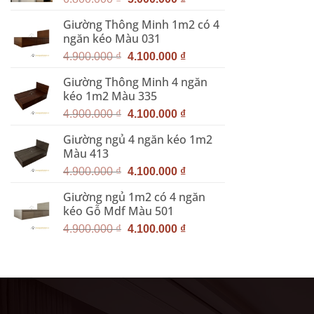
gốc
hiện
Giường Thông Minh 1m2 có 4
là:
tại
ngăn kéo Màu 031
6.800.000 ₫.
là:
Giá
Giá
5.000.000 ₫.
4.900.000
₫
4.100.000
₫
gốc
hiện
Giường Thông Minh 4 ngăn
là:
tại
kéo 1m2 Màu 335
4.900.000 ₫.
là:
Giá
Giá
4.100.000 ₫.
4.900.000
₫
4.100.000
₫
gốc
hiện
Giường ngủ 4 ngăn kéo 1m2
là:
tại
Màu 413
4.900.000 ₫.
là:
Giá
Giá
4.100.000 ₫.
4.900.000
₫
4.100.000
₫
gốc
hiện
Giường ngủ 1m2 có 4 ngăn
là:
tại
kéo Gỗ Mdf Màu 501
4.900.000 ₫.
là:
Giá
Giá
4.100.000 ₫.
4.900.000
₫
4.100.000
₫
gốc
hiện
là:
tại
4.900.000 ₫.
là:
4.100.000 ₫.