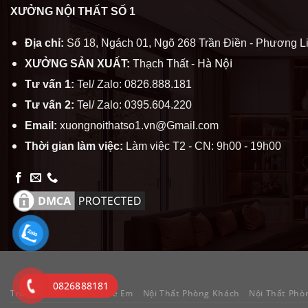
XƯỞNG NỘI THẤT SỐ 1
Địa chỉ:
Số 18, Ngách 01, Ngõ 268 Trần Điền - Phương Li
Hà Nội
XƯỞNG SẢN XUẤT:
Thạch Thất -
Tư vấn 1:
Tel/ Zalo: 0826.888.181
Tư vấn 2:
Tel/ Zalo: 0395.604.220
Email:
xuongnoithatso1.vn@Gmail.com
Thời gian làm việc:
Làm việc T2 - CN: 9h00 - 19h00
0826888181
Trang chủ
Nội Thất Trẻ Em
Nội Thất Phòng Khách
Nội Thất Phò