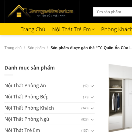
Bỏ
Tìm
qua
kiếm:
nội
dung
Trang Chủ
Nội Thất Trẻ Em
Phòng Khác
Trang chủ
/
Sản phẩm
/
Sản phẩm được gắn thẻ “Tủ Quần Áo Cửa L
Danh mục sản phẩm
Nội Thất Phòng Ăn
(42)
Nội Thất Phòng Bếp
(38)
Nội Thất Phòng Khách
(340)
Nội Thất Phòng Ngủ
(828)
+
Nội Thất Trẻ Em
(137)