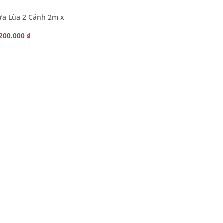
ửa Lùa 2 Cánh 2m x
iá
Giá
.200.000
₫
ốc
hiện
:
tại
800.000 ₫.
là:
8.200.000 ₫.