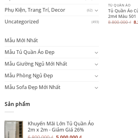
TỦ QUẦN ÁO
Phụ Kiện, Trang Trí, Decor
Tủ Quần Áo C
(62)
2m4 Màu 501
Uncategorized
G
(493)
8.800.000
₫
8
g
là
8.
Mẫu Mới Nhất
Mẫu Tủ Quần Áo Đẹp
Mẫu Giường Ngủ Mới Nhất
Mẫu Phòng Ngủ Đẹp
Mẫu Sofa Đẹp Mới Nhất
Sản phẩm
Khuyến Mãi Lớn Tủ Quần Áo
2m x 2m - Giảm Giá 26%
Giá
Giá
6.800.000
₫
5.000.000
₫