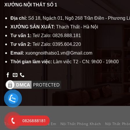
XƯỞNG NỘI THẤT SỐ 1
Địa chỉ:
Số 18, Ngách 01, Ngõ 268 Trần Điền - Phương Li
Hà Nội
XƯỞNG SẢN XUẤT:
Thạch Thất -
Tư vấn 1:
Tel/ Zalo: 0826.888.181
Tư vấn 2:
Tel/ Zalo: 0395.604.220
Email:
xuongnoithatso1.vn@Gmail.com
Thời gian làm việc:
Làm việc T2 - CN: 9h00 - 19h00
0826888181
Trang chủ
Nội Thất Trẻ Em
Nội Thất Phòng Khách
Nội Thất Phò