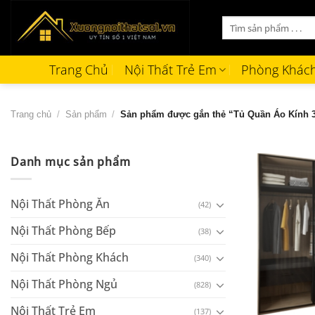
Bỏ
Tìm
qua
kiếm:
nội
dung
Trang Chủ
Nội Thất Trẻ Em
Phòng Khác
Trang chủ
/
Sản phẩm
/
Sản phẩm được gắn thẻ “Tủ Quần Áo Kính 
Danh mục sản phẩm
Nội Thất Phòng Ăn
(42)
Nội Thất Phòng Bếp
(38)
Nội Thất Phòng Khách
(340)
Nội Thất Phòng Ngủ
(828)
+
Nội Thất Trẻ Em
(137)