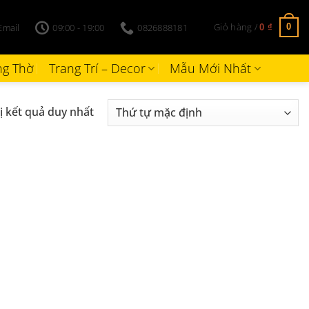
Giỏ hàng /
Email
09:00 - 19:00
0826888181
0
0
₫
g Thờ
Trang Trí – Decor
Mẫu Mới Nhất
ị kết quả duy nhất