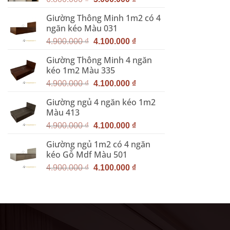
gốc
hiện
Giường Thông Minh 1m2 có 4
là:
tại
ngăn kéo Màu 031
6.800.000 ₫.
là:
Giá
Giá
5.000.000 ₫.
4.900.000
₫
4.100.000
₫
gốc
hiện
Giường Thông Minh 4 ngăn
là:
tại
kéo 1m2 Màu 335
4.900.000 ₫.
là:
Giá
Giá
4.100.000 ₫.
4.900.000
₫
4.100.000
₫
gốc
hiện
Giường ngủ 4 ngăn kéo 1m2
là:
tại
Màu 413
4.900.000 ₫.
là:
Giá
Giá
4.100.000 ₫.
4.900.000
₫
4.100.000
₫
gốc
hiện
Giường ngủ 1m2 có 4 ngăn
là:
tại
kéo Gỗ Mdf Màu 501
4.900.000 ₫.
là:
Giá
Giá
4.100.000 ₫.
4.900.000
₫
4.100.000
₫
gốc
hiện
là:
tại
4.900.000 ₫.
là:
4.100.000 ₫.