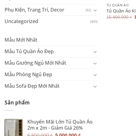
TỦ QUẦN ÁO
Phụ Kiện, Trang Trí, Decor
(62)
Tủ Quần Áo K
15.400.000
₫
Uncategorized
(493)
l
Mẫu Mới Nhất
Mẫu Tủ Quần Áo Đẹp
Mẫu Giường Ngủ Mới Nhất
Mẫu Phòng Ngủ Đẹp
Mẫu Sofa Đẹp Mới Nhất
Sản phẩm
Khuyến Mãi Lớn Tủ Quần Áo
2m x 2m - Giảm Giá 26%
Giá
Giá
6.800.000
₫
5.000.000
₫