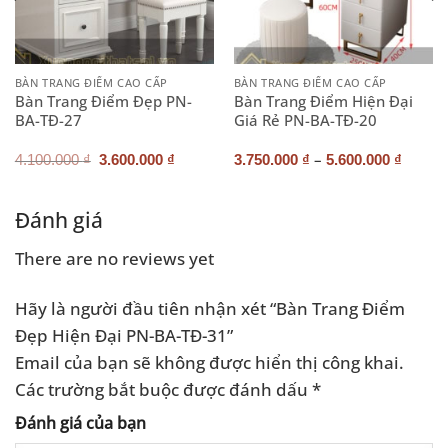
BÀN TRANG ĐIỂM CAO CẤP
BÀN TRANG ĐIỂM CAO CẤP
Bàn Trang Điểm Đẹp PN-
Bàn Trang Điểm Hiện Đại
BA-TĐ-27
Giá Rẻ PN-BA-TĐ-20
Giá
Giá
–
4.100.000
₫
3.600.000
₫
3.750.000
₫
5.600.000
₫
gốc
hiện
là:
tại
4.100.000 ₫.
là:
3.600.000 ₫.
Đánh giá
There are no reviews yet
Hãy là người đầu tiên nhận xét “Bàn Trang Điểm
Đẹp Hiện Đại PN-BA-TĐ-31”
Email của bạn sẽ không được hiển thị công khai.
Các trường bắt buộc được đánh dấu
*
Đánh giá của bạn