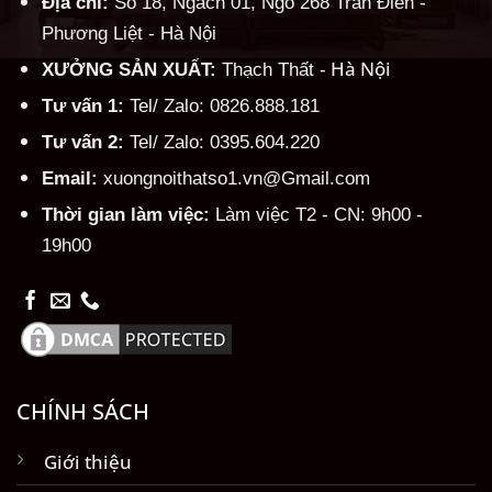
Địa chỉ:
Số 18, Ngách 01, Ngõ 268 Trần Điền -
Phương Liệt - Hà Nội
Hà Nội
XƯỞNG SẢN XUẤT:
Thạch Thất -
Tư vấn 1:
Tel/ Zalo: 0826.888.181
Tư vấn 2:
Tel/ Zalo: 0395.604.220
Email:
xuongnoithatso1.vn@Gmail.com
Thời gian làm việc:
Làm việc T2 - CN: 9h00 -
19h00
CHÍNH SÁCH
Giới thiệu