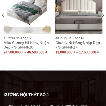
GIƯỜNG NGỦ BỌC NỈ
GIƯỜNG NGỦ BỌC NỈ
Mẫu Giường Nỉ Hàng Nhập
Giường Nỉ Hàng Nhập Đẹp
Đẹp PN-GN-NI-20
PN-GN-NI-27
–
–
24.500.000
₫
46.500.000
₫
11.000.000
₫
17.600.000
₫
XƯỞNG NỘI THẤT SỐ 1