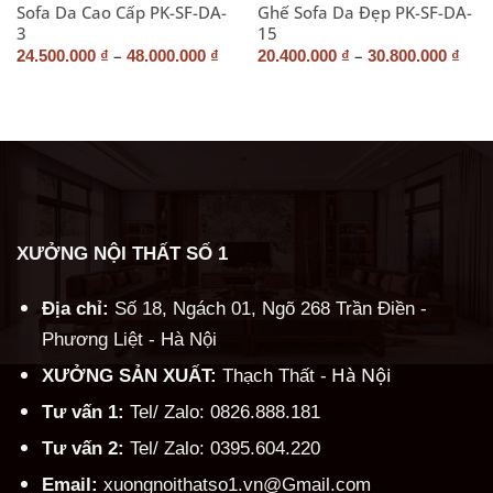
Sofa Da Cao Cấp PK-SF-DA-
Ghế Sofa Da Đẹp PK-SF-DA-
3
15
–
–
24.500.000
₫
48.000.000
₫
20.400.000
₫
30.800.000
₫
XƯỞNG NỘI THẤT SỐ 1
Địa chỉ:
Số 18, Ngách 01, Ngõ 268 Trần Điền -
Phương Liệt - Hà Nội
Hà Nội
XƯỞNG SẢN XUẤT:
Thạch Thất -
Tư vấn 1:
Tel/ Zalo: 0826.888.181
Tư vấn 2:
Tel/ Zalo: 0395.604.220
Email:
xuongnoithatso1.vn@Gmail.com