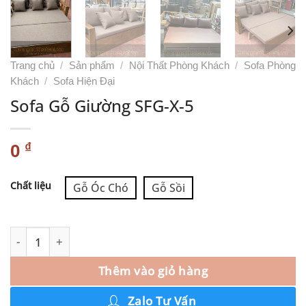
Trang chủ
/
Sản phẩm
/
Nội Thất Phòng Khách
/
Sofa Phòng
Khách
/
Sofa Hiện Đại
Sofa Gỗ Giường SFG-X-5
₫
0
Alternative:
Chất liệu
Gỗ Óc Chó
Gỗ Sồi
Thêm vào giỏ hàng
Zalo Tư Vấn