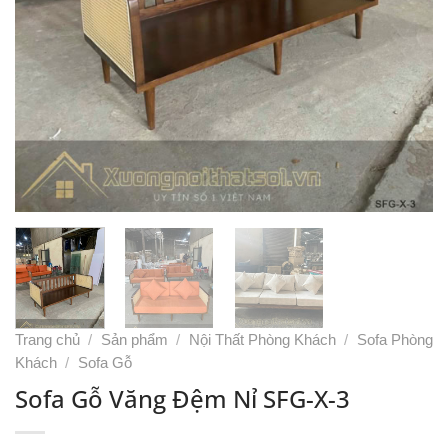
Trang chủ
/
Sản phẩm
/
Nội Thất Phòng Khách
/
Sofa Phòng
Khách
/
Sofa Gỗ
Sofa Gỗ Văng Đệm Nỉ SFG-X-3