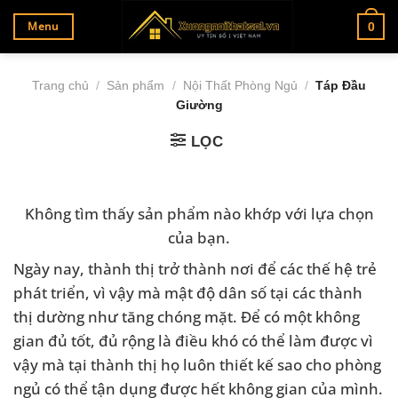
Bỏ
Menu
0
qua
nội
dung
Trang chủ
/
Sản phẩm
/
Nội Thất Phòng Ngủ
/
Táp Đầu
Giường
LỌC
Không tìm thấy sản phẩm nào khớp với lựa chọn
của bạn.
Ngày nay, thành thị trở thành nơi để các thế hệ trẻ
phát triển, vì vậy mà mật độ dân số tại các thành
thị dường như tăng chóng mặt. Để có một không
gian đủ tốt, đủ rộng là điều khó có thể làm được vì
vậy mà tại thành thị họ luôn thiết kế sao cho phòng
ngủ có thể tận dụng được hết không gian của mình.