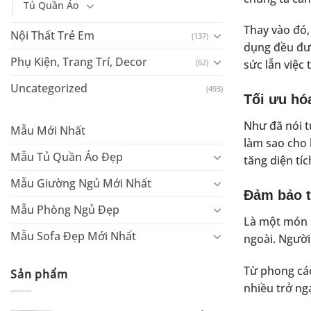
Tủ Quần Áo
Thay vào đó
Nội Thất Trẻ Em
(137)
dụng đều đượ
Phụ Kiện, Trang Trí, Decor
(62)
sức lẫn việc 
Uncategorized
(493)
Tối ưu hó
Như đã nói t
Mẫu Mới Nhất
làm sao cho 
Mẫu Tủ Quần Áo Đẹp
tăng diện tí
Mẫu Giường Ngủ Mới Nhất
Đảm bảo 
Mẫu Phòng Ngủ Đẹp
Là một món n
Mẫu Sofa Đẹp Mới Nhất
ngoài. Người
Từ phong các
Sản phẩm
nhiều trở ng