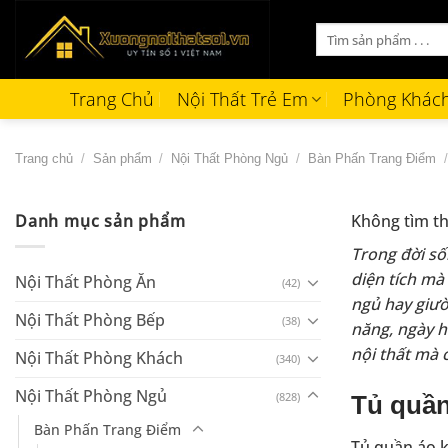
Bỏ
Tìm
qua
kiếm:
nội
dung
Trang Chủ
Nội Thất Trẻ Em
Phòng Khác
Trang chủ
/
Sản phẩm
/
Nội Thất Phòng Ngủ
/
Bàn Phấn Trang Điểm
/
Danh mục sản phẩm
Không tìm th
Trong đời số
diện tích mà
Nội Thất Phòng Ăn
(42)
ngủ hay giư
Nội Thất Phòng Bếp
(38)
năng, ngày 
nội thất mà 
Nội Thất Phòng Khách
(340)
Nội Thất Phòng Ngủ
(828)
Tủ quần
Bàn Phấn Trang Điểm
Tủ quần áo k