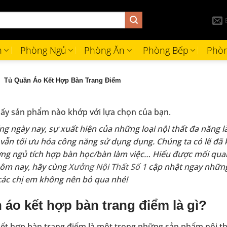
h
Phòng Ngủ
Phòng Ăn
Phòng Bếp
Phòn
Tủ Quần Áo Kết Hợp Bàn Trang Điểm
ấy sản phẩm nào khớp với lựa chọn của bạn.
ng ngày nay, sự xuất hiện của những loại nội thất đa năng l
 vẫn tối ưu hóa công năng sử dụng dụng. Chúng ta có lẽ đã k
ờng ngủ tích hợp bàn học/bàn làm việc… Hiểu được mối qu
hôm nay, hãy cùng
Xưởng Nội Thất Số 1
cập nhật ngay những
các chị em không nên bỏ qua nhé!
 áo kết hợp bàn trang điểm là gì?
ết hợp bàn trang điểm là một trong những sản phẩm nội th