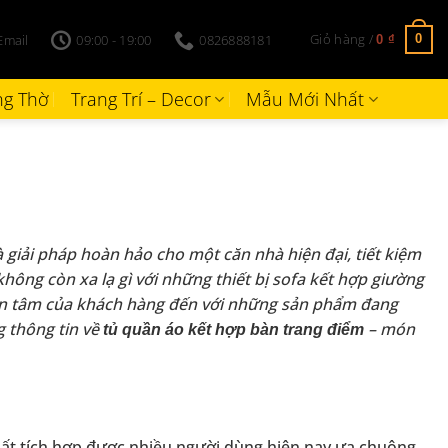
Giỏ hàng /
Email
09:00 - 19:00
0826888181
0
0
₫
g Thờ
Trang Trí – Decor
Mẫu Mới Nhất
à giải pháp hoàn hảo cho một căn nhà hiện đại, tiết kiệm
hông còn xa lạ gì với những thiết bị sofa kết hợp giường
an tâm của khách hàng đến với những sản phẩm đang
 thông tin về
– món
tủ quần áo kết hợp bàn trang điểm
ất tích hợp được nhiều người dùng hiện nay ưa chuộng