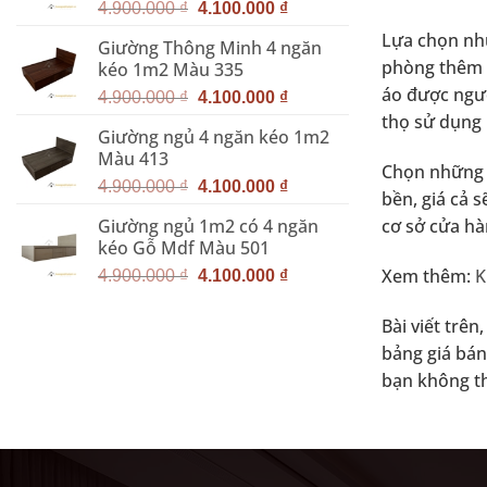
Giá
Giá
5.000.000 ₫.
4.900.000
₫
4.100.000
₫
gốc
hiện
Lựa chọn nhữ
Giường Thông Minh 4 ngăn
là:
tại
phòng thêm c
kéo 1m2 Màu 335
4.900.000 ₫.
là:
áo được ngườ
Giá
Giá
4.100.000 ₫.
4.900.000
₫
4.100.000
₫
gốc
hiện
thọ sử dụng 
Giường ngủ 4 ngăn kéo 1m2
là:
tại
Màu 413
4.900.000 ₫.
là:
Chọn những t
Giá
Giá
4.100.000 ₫.
4.900.000
₫
4.100.000
₫
bền, giá cả 
gốc
hiện
cơ sở cửa hà
Giường ngủ 1m2 có 4 ngăn
là:
tại
kéo Gỗ Mdf Màu 501
4.900.000 ₫.
là:
Giá
Giá
Xem thêm:
K
4.100.000 ₫.
4.900.000
₫
4.100.000
₫
gốc
hiện
là:
tại
Bài viết trê
4.900.000 ₫.
là:
bảng giá bá
4.100.000 ₫.
bạn không th