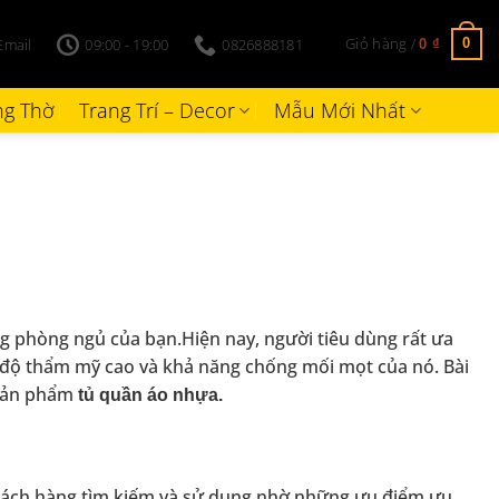
Giỏ hàng /
Email
09:00 - 19:00
0826888181
0
0
₫
g Thờ
Trang Trí – Decor
Mẫu Mới Nhất
g phòng ngủ của bạn.Hiện nay, người tiêu dùng rất ưa
i, độ thẩm mỹ cao và khả năng chống mối mọt của nó. Bài
sản phẩm
tủ quần áo nhựa.
hách hàng tìm kiếm và sử dụng nhờ những ưu điểm ưu