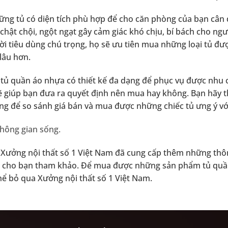
ng tủ có diện tích phù hợp để cho căn phòng của bạn cân đ
hật chội, ngột ngạt gây cảm giác khó chịu, bí bách cho ngư
i tiêu dùng chú trọng, họ sẽ ưu tiên mua những loại tủ đượ
lâu hơn.
ủ quần áo nhựa có thiết kế đa dạng để phục vụ được nhu cầ
sẽ giúp bạn đưa ra quyết định nên mua hay không. Bạn hãy 
ng để so sánh giá bán và mua được những chiếc tủ ưng ý với 
hông gian sống.
n, Xưởng nội thất số 1 Việt Nam đã cung cấp thêm những thô
n cho bạn tham khảo. Để mua được những sản phẩm tủ quần 
ể bỏ qua Xưởng nội thất số 1 Việt Nam.