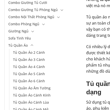
Combo Giường Tủ Cưới
việt mà nó m
Combo Giường Tủ Phòng Ngủ
Tủ quần áo n
Combo Nội Thất Phòng Ngủ
sự an toàn c
Combo Phòng Ngủ
vậy bạn có t
Giường Ngủ
dáng trang t
Sofa Tình Yêu
Tủ Quần Áo
Có nhiều lý 
Tủ Quần Áo 2 Cánh
được thiết k
cho khách hà
Tủ Quần Áo 3 Cánh
phẩm tủ nhựa
Tủ Quần Áo 4 Cánh
những đồ dùn
Tủ Quần Áo 5 Cánh
Tủ Quần Áo 6 Cánh
Tủ quần
Tủ Quần Áo Âm Tường
dạng
Tủ Quần Áo Cánh Kính
Sử dụng tủ q
Tủ Quần Áo Cánh Lùa
áo, phụ kiện
Tủ Quần Áo Cánh Mở