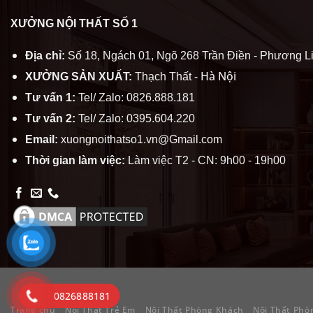
XƯỞNG NỘI THẤT SỐ 1
Địa chỉ:
Số 18, Ngách 01, Ngõ 268 Trần Điền - Phương Li
Hà Nội
XƯỞNG SẢN XUẤT:
Thạch Thất -
Tư vấn 1:
Tel/ Zalo: 0826.888.181
Tư vấn 2:
Tel/ Zalo: 0395.604.220
Email:
xuongnoithatso1.vn@Gmail.com
Thời gian làm việc:
Làm việc T2 - CN: 9h00 - 19h00
0826888181
Trang chủ
Nội Thất Trẻ Em
Nội Thất Phòng Khách
Nội Thất Phò