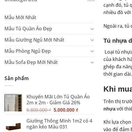
cạnh đó, tủ 
nhiều đồ với
Mẫu Mới Nhất
Ngoài ra, tủ
Mẫu Tủ Quần Áo Đẹp
Mẫu Giường Ngủ Mới Nhất
Tủ nhựa d
Mẫu Phòng Ngủ Đẹp
Loại tủ nhựa
của khách hà
Mẫu Sofa Đẹp Mới Nhất
ghép đa năng
thời gian dài.
Sản phẩm
Khi mua
Khuyến Mãi Lớn Tủ Quần Áo
Trên thị tr
2m x 2m - Giảm Giá 26%
với th
nhựa
Giá
Giá
6.800.000
₫
5.000.000
₫
gốc
hiện
Giường Thông Minh 1m2 có 4
Khi lựa chọ
là:
tại
ngăn kéo Màu 031
6.800.000 ₫.
là:
vào để đảm 