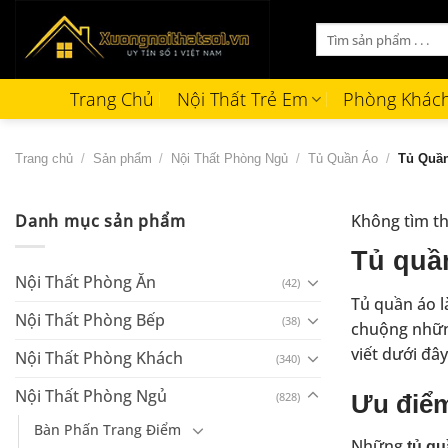
Bỏ
Tìm
qua
kiếm:
nội
dung
Trang Chủ
Nội Thất Trẻ Em
Phòng Khác
Trang chủ
/
Sản phẩm
/
Nội Thất Phòng Ngủ
/
Tủ Quần Áo
/
Tủ Quần
Danh mục sản phẩm
Không tìm th
Tủ quầ
Nội Thất Phòng Ăn
(42)
Tủ quần áo l
Nội Thất Phòng Bếp
(38)
chuộng những
viết dưới đâ
Nội Thất Phòng Khách
(340)
Nội Thất Phòng Ngủ
(828)
Ưu điểm
Bàn Phấn Trang Điểm
Những
tủ qu