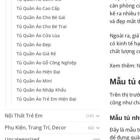
căn phòng củ
Tủ Quần Áo Cao Cấp
kế ra nhiều 
Tủ Quần Áo Cho Bé Gái
và đẹp mắt t
Tủ Quần Áo Cho Bé Trai
Ngoài ra, gi
Tủ Quần Áo Cửa Lùa
có kinh tế h
Tủ Quần Áo Đẹp
chất lượng c
Tủ Quần Áo Giá Rẻ
Tủ Quần Áo Gỗ Công Nghiệp
Xem thêm:
N
Tủ Quần Áo Hiện Đại
Mẫu tủ 
Tủ Quần Áo Mini
Tủ Quần Áo Nhập Khẩu
Trên thị trư
Tủ Quần Áo Trẻ Em Hiện Đại
cũng như chấ
Nội Thất Trẻ Em
(137)
Mẫu tủ nh
Phụ Kiện, Trang Trí, Decor
(62)
Đây là mẫu t
để đựng quần
Uncategorized
(493)