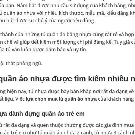
a bạn. Nắm bắt được nhu cầu sử dụng của khách hàng, nhữn
tủ quần áo nhựa với nhiều kích thước, mẫu mã, kiểu dáng k
hu hút được sự chú ý của người tiêu dùng.
á thành của những tủ quần áo bằng nhựa cũng rất rẻ và hợp
ạn chế và giúp tiết kiệm một lượng chi phí đáng kể. Tuy giá
ủa tủ vẫn luôn được đảm bảo và uy tín.
ội thất phòng ngủ.
quần áo nhựa được tìm kiếm nhiều n
ờng hiện nay, tủ nhựa được bày bán khắp nơi rất đa dạng v
t liệu. Việc
của khách hàng
lựa chọn mua tủ quần áo nhựa
ựa dành đựng quần áo trẻ em
ủ rất đa dạng và quen thuộc thường được các gia đình mua 
 áo trẻ em như tủ quần áo nhựa 2 cánh, tủ nhựa 3 cánh nhi