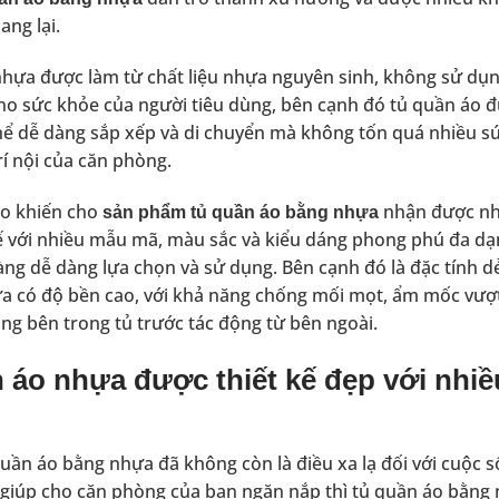
ang lại.
hựa được làm từ chất liệu nhựa nguyên sinh, không sử dụn
ho sức khỏe của người tiêu dùng, bên cạnh đó tủ quần áo 
hể dễ dàng sắp xếp và di chuyển mà không tốn quá nhiều sức
rí nội của căn phòng.
do khiến cho
nhận được nhi
sản phẩm tủ quần áo bằng nhựa
ế với nhiều mẫu mã, màu sắc và kiểu dáng phong phú đa dạn
ng dễ dàng lựa chọn và sử dụng. Bên cạnh đó là đặc tính dẻ
 có độ bền cao, với khả năng chống mối mọt, ẩm mốc vượt t
g bên trong tủ trước tác động từ bên ngoài.
 áo nhựa được thiết kế đẹp với nhiều
uần áo bằng nhựa đã không còn là điều xa lạ đối với cuộc 
 giúp cho căn phòng của bạn ngăn nắp thì tủ quần áo bằng