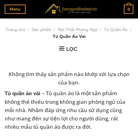
Bỏ
Menu
0
qua
nội
dung
Trang chủ
/
Sản phẩm
/
Nội Thất Phòng Ngủ
/
Tủ Quần Áo
/
Tủ Quần Áo Vải
LỌC
Không tìm thấy sản phẩm nào khớp với lựa chọn
của bạn.
– Tủ quần áo là một sản phẩm
Tủ quần áo vải
không thể thiếu trong không gian phòng ngủ của
mỗi nhà. Nhằm đáp ứng nhu cầu sử dụng cũng
như mang đến sự tiện lợi cho người dùng, rất
nhiều mẫu tủ quần áo được ra đời.