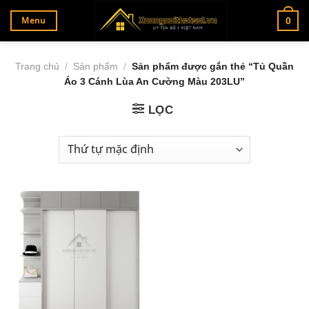
Bỏ
Menu
0
qua
nội
dung
Trang chủ
/
Sản phẩm
/
Sản phẩm được gắn thẻ “Tủ Quần
Áo 3 Cánh Lùa An Cường Màu 203LU”
LỌC