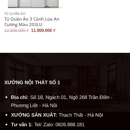
TỦ QUẦN ÁO
Tủ Quần Áo 3 Cánh Lùa An
Cường Màu 203LU
Giá
Giá
12.500.000
₫
11.800.000
₫
gốc
hiện
là:
tại
12.500.000 ₫.
là:
11.800.000 ₫.
XƯỞNG NỘI THẤT SỐ 1
Địa chỉ:
Số 18, Ngách 01, Ngõ 268 Trần Điền -
Phương Liệt - Hà Nội
Hà Nội
XƯỞNG SẢN XUẤT:
Thạch Thất -
Tư vấn 1:
Tel/ Zalo: 0826.888.181