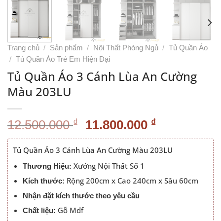
Trang chủ
/
Sản phẩm
/
Nội Thất Phòng Ngủ
/
Tủ Quần Áo
/
Tủ Quần Áo Trẻ Em Hiện Đại
Tủ Quần Áo 3 Cánh Lùa An Cường
Màu 203LU
Giá
Giá
₫
₫
12.500.000
11.800.000
gốc
hiện
là:
tại
Tủ Quần Áo 3 Cánh Lùa An Cường Màu 203LU
12.500.000 ₫.
là:
Xưởng Nội Thất Số 1
Thương Hiệu:
11.800.000
Rộng 200cm x Cao 240cm x Sâu 60cm
Kích thước:
Nhận đặt kích thước theo yêu cầu
Gỗ Mdf
Chất liệu: