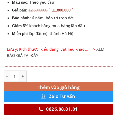
Theo yêu cầu
Màu sắc:
₫
₫
Giá bán:
12.500.000
11.800.000
6 năm, bảo trì trọn đời.
Bảo hành:
khách hàng mua hàng lần đầu….
Giảm 5%
lắp đặt nội thành Hà Nội….
Miễn phí
Lưu ý: Kích thước, kiểu dáng, vật liệu khác …==>
XEM
BÁO GIÁ TẠI ĐÂY
Tủ Quần Áo 3 Cánh Lùa An Cường Màu 203LU số lượng
Alternative:
Thêm vào giỏ hàng
Zalo Tư Vấn
0826.88.81.81