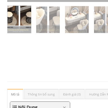
Mô tả
Thông tin bổ sung
Đánh giá (0)
Hướng Dẫn 
Nội Dung