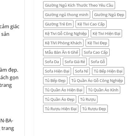
Giường Ngủ Kích Thước Theo Yêu Cầu
Giường ngủ thong minh
Giường Ngủ Đẹp
Giường Trẻ Em
Kệ Tivi Cao Cấp
 cảm giác
Kệ Tivi Gỗ Công Nghiệp
Kệ Tivi Hiện Đại
, sản
Kệ TiVi Phòng Khách
Kệ Tivi Đẹp
Mẫu Bàn Ăn 6 Ghế
Sofa Cao Cấp
Sofa Da
Sofa Giá Rẻ
Sofa Gỗ
làm đẹp.
Sofa Hiện Đại
Sofa Nỉ
Tủ Bếp Hiện Đại
cách gọn
Tủ Bếp Đẹp
Tủ Quần Áo Gỗ Công Nghiệp
 trang
Tủ Quần Áo Hiện Đại
Tủ Quần Áo Kính
Tủ Quần Áo Đẹp
Tủ Rượu
Tủ Rượu Hiện Đại
Tủ Rượu Đẹp
PN-BA-
 trang