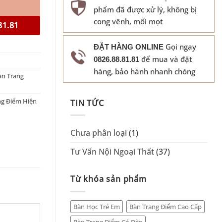
phẩm đã được xử lý, không bị
cong vênh, mối mọt
81.81
Gọi ngay
ĐẶT HÀNG ONLINE
để mua và đặt
0826.88.81.81
hàng, bảo hành nhanh chóng
àn Trang
ng Điểm Hiện
TIN TỨC
Chưa phân loại
(1)
Tư Vấn Nội Ngoại Thất
(37)
Từ khóa sản phẩm
Bàn Học Trẻ Em
Bàn Trang Điểm Cao Cấp
Bàn Trang Điểm Có Đèn