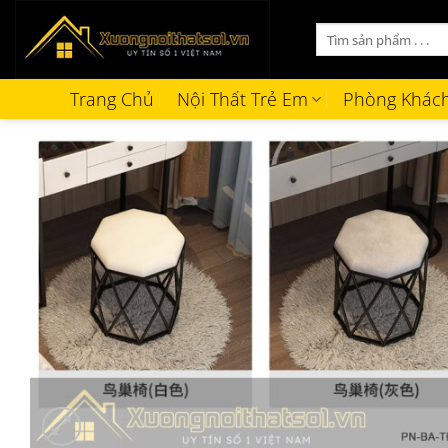
Bỏ
Tìm
qua
kiếm:
nội
dung
Trang Chủ
Nội Thất Trẻ Em
Phòng Khác