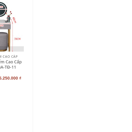
+
M CAO CẤP
BÀN TRANG ĐIỂM CAO CẤP
ểm Cao Cấp
Bàn Trang Điểm Đẹp
BA-TĐ-11
Nhập Khẩu PN-BA-TĐ-7
–
5.250.000
₫
2.300.000
₫
4.200.000
₫