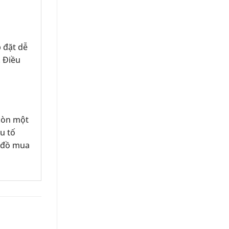
p đặt dễ
. Điều
còn một
ếu tố
h đồ mua