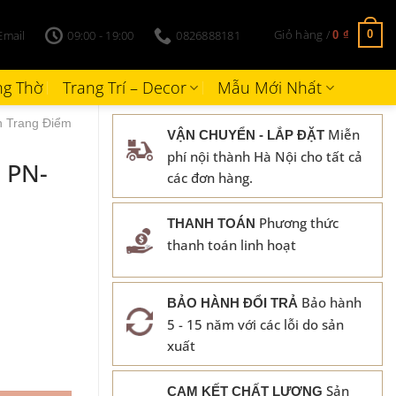
Giỏ hàng /
Email
09:00 - 19:00
0826888181
0
0
₫
g Thờ
Trang Trí – Decor
Mẫu Mới Nhất
 Trang Điểm
Miễn
VẬN CHUYỂN - LẮP ĐẶT
phí nội thành Hà Nội cho tất cả
 PN-
các đơn hàng.
Phương thức
THANH TOÁN
thanh toán linh hoạt
Bảo hành
BẢO HÀNH ĐỔI TRẢ
5 - 15 năm với các lỗi do sản
xuất
Sản
CAM KẾT CHẤT LƯỢNG