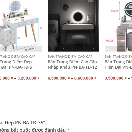
+
+
TRANG ĐIỂM CAO CẤP
BÀN TRANG ĐIỂM CAO CẤP
BÀN TRANG ĐIỂ
Trang Điểm Đẹp
Bàn Trang Điểm Cao Cấp
Bàn Trang Đi
 Đại PN-BA-TĐ-5
Nhập Khẩu PN-BA-TĐ-12
Hiện Đại PN-
–
–
–
0.000
₫
3.200.000
₫
6.500.000
₫
8.600.000
₫
3.500.000
₫
Đại Đẹp PN-BA-TĐ-35”
ường bắt buộc được đánh dấu
*