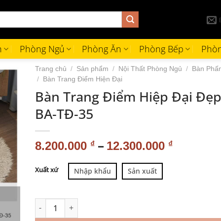
h
Phòng Ngủ
Phòng Ăn
Phòng Bếp
Phòn
Trang chủ
/
Sản phẩm
/
Nội Thất Phòng Ngủ
/
Bàn Phấn
/
Bàn Trang Điểm Hiện Đại
Bàn Trang Điểm Hiệp Đại Đẹp
BA-TĐ-35
–
8.200.000
₫
12.300.000
₫
Alternative:
Xuất xứ
Nhập khẩu
Sản xuất