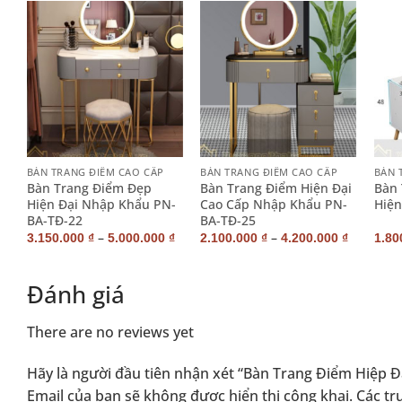
+
+
+
BÀN TRANG ĐIỂM CAO CẤP
BÀN TRANG ĐIỂM CAO CẤP
BÀN 
i
Bàn Trang Điểm Đẹp
Bàn Trang Điểm Hiện Đại
Bàn 
Hiện Đại Nhập Khẩu PN-
Cao Cấp Nhập Khẩu PN-
Hiện
BA-TĐ-22
BA-TĐ-25
–
–
₫
3.150.000
₫
5.000.000
₫
2.100.000
₫
4.200.000
₫
1.80
Đánh giá
There are no reviews yet
Hãy là người đầu tiên nhận xét “Bàn Trang Điểm Hiệp 
Email của bạn sẽ không được hiển thị công khai.
Các tr
Alternative: