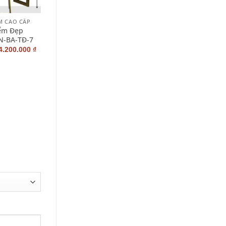
+
M CAO CẤP
BÀN TRANG ĐIỂM CAO CẤP
iểm Đẹp
Bàn Trang Điểm Giá Rẻ
N-BA-TĐ-7
PN-BA-TĐ-16
4.200.000
₫
0
₫