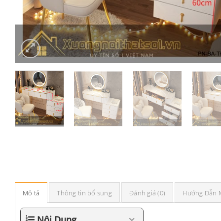
Mô tả
Thông tin bổ sung
Đánh giá (0)
Hướng Dẫn 
Nội Dung