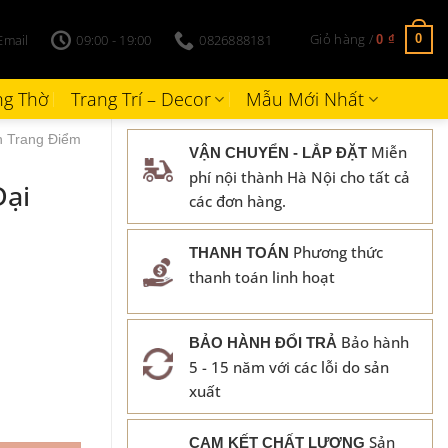
Giỏ hàng /
Email
09:00 - 19:00
0826888181
0
0
₫
g Thờ
Trang Trí – Decor
Mẫu Mới Nhất
 Trang Điểm
Miễn
VẬN CHUYỂN - LẮP ĐẶT
phí nội thành Hà Nội cho tất cả
Đại
các đơn hàng.
Phương thức
THANH TOÁN
thanh toán linh hoạt
Bảo hành
BẢO HÀNH ĐỔI TRẢ
5 - 15 năm với các lỗi do sản
xuất
Sản
CAM KẾT CHẤT LƯỢNG