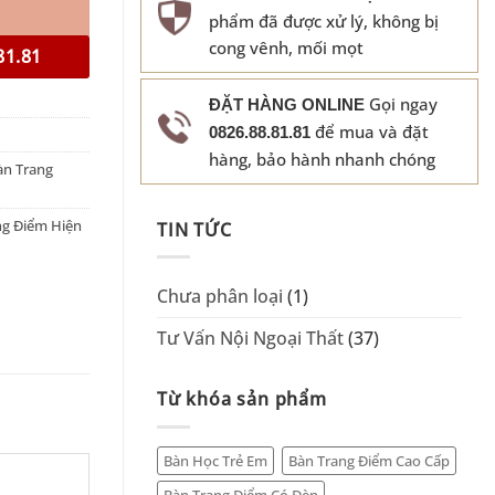
phẩm đã được xử lý, không bị
cong vênh, mối mọt
81.81
Gọi ngay
ĐẶT HÀNG ONLINE
để mua và đặt
0826.88.81.81
hàng, bảo hành nhanh chóng
àn Trang
ng Điểm Hiện
TIN TỨC
Chưa phân loại
(1)
Tư Vấn Nội Ngoại Thất
(37)
Từ khóa sản phẩm
Bàn Học Trẻ Em
Bàn Trang Điểm Cao Cấp
Bàn Trang Điểm Có Đèn