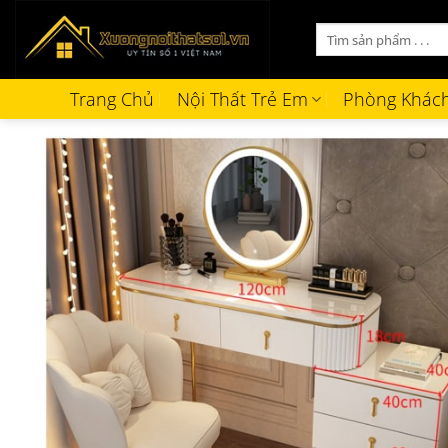
Bỏ
Tìm
qua
kiếm:
nội
dung
Trang Chủ
Nội Thất Trẻ Em
Phòng Khác