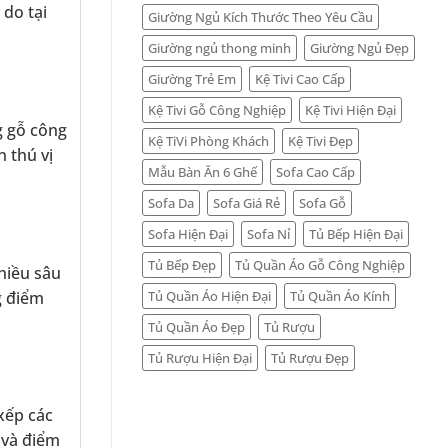
 do tại
Giường Ngủ Kích Thước Theo Yêu Cầu
Giường ngủ thong minh
Giường Ngủ Đẹp
Giường Trẻ Em
Kệ Tivi Cao Cấp
Kệ Tivi Gỗ Công Nghiệp
Kệ Tivi Hiện Đại
g gỗ công
Kệ TiVi Phòng Khách
Kệ Tivi Đẹp
 thú vị
Mẫu Bàn Ăn 6 Ghế
Sofa Cao Cấp
Sofa Da
Sofa Giá Rẻ
Sofa Gỗ
Sofa Hiện Đại
Sofa Nỉ
Tủ Bếp Hiện Đại
Tủ Bếp Đẹp
Tủ Quần Áo Gỗ Công Nghiệp
hiều sâu
g điểm
Tủ Quần Áo Hiện Đại
Tủ Quần Áo Kính
Tủ Quần Áo Đẹp
Tủ Rượu
Tủ Rượu Hiện Đại
Tủ Rượu Đẹp
 xếp các
 và điểm