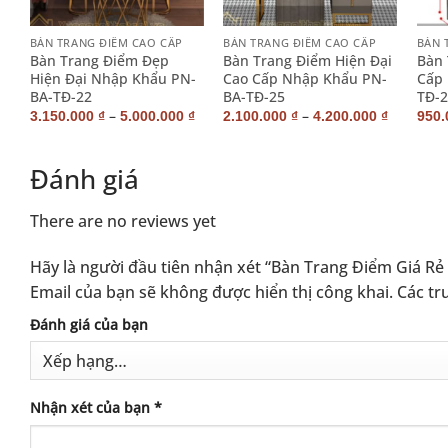
+
+
+
BÀN TRANG ĐIỂM CAO CẤP
BÀN TRANG ĐIỂM CAO CẤP
BÀN 
Bàn Trang Điểm Đẹp
Bàn Trang Điểm Hiện Đại
Bàn 
19
Hiện Đại Nhập Khẩu PN-
Cao Cấp Nhập Khẩu PN-
Cấp
BA-TĐ-22
BA-TĐ-25
TĐ-2
₫
–
–
3.150.000
₫
5.000.000
₫
2.100.000
₫
4.200.000
₫
950
Đánh giá
There are no reviews yet
Hãy là người đầu tiên nhận xét “Bàn Trang Điểm Giá R
Email của bạn sẽ không được hiển thị công khai.
Các tr
Alternative:
Đánh giá của bạn
Nhận xét của bạn
*