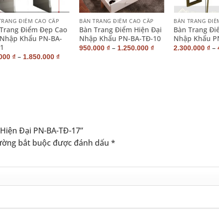
+
+
TRANG ĐIỂM CAO CẤP
BÀN TRANG ĐIỂM CAO CẤP
BÀN TRANG ĐIỂ
Trang Điểm Đẹp Cao
Bàn Trang Điểm Hiện Đại
Bàn Trang Đ
 Nhập Khẩu PN-BA-
Nhập Khẩu PN-BA-TĐ-10
Nhập Khẩu P
1
–
–
950.000
₫
1.250.000
₫
2.300.000
₫
–
.000
₫
1.850.000
₫
ẻ Hiện Đại PN-BA-TĐ-17”
ường bắt buộc được đánh dấu
*