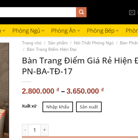
h
Phòng Ngủ
Phòng Ăn
Phòng Bếp
Phòn
Trang chủ
/
Sản phẩm
/
Nội Thất Phòng Ngủ
/
Bàn Phấn
/
Bàn Trang Điểm Hiện Đại
Bàn Trang Điểm Giá Rẻ Hiện 
PN-BA-TĐ-17
–
2.800.000
₫
3.650.000
₫
Alternative:
Xuất xứ
Nhập khẩu
Sản xuất