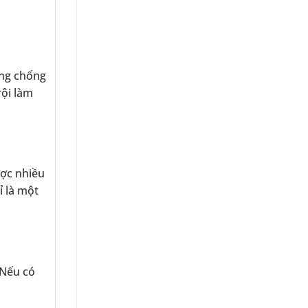
óng chống
rội làm
ược nhiều
ỉ là một
 Nếu có