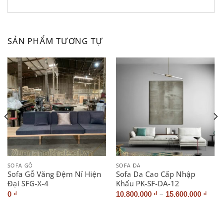
SẢN PHẨM TƯƠNG TỰ
SOFA GỖ
SOFA DA
Sofa Gỗ Văng Đệm Nỉ Hiện
Sofa Da Cao Cấp Nhập
Đại SFG-X-4
Khẩu PK-SF-DA-12
–
0
₫
10.800.000
₫
15.600.000
₫