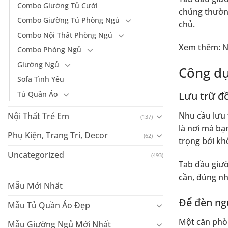
Combo Giường Tủ Cưới
chúng thường
Combo Giường Tủ Phòng Ngủ
chủ.
Combo Nội Thất Phòng Ngủ
Xem thêm:
N
Combo Phòng Ngủ
Giường Ngủ
Công dụ
Sofa Tình Yêu
Tủ Quần Áo
Lưu trữ đ
Nhu cầu lưu 
Nội Thất Trẻ Em
(137)
là nơi mà bạ
Phụ Kiện, Trang Trí, Decor
(62)
trọng bởi kh
Uncategorized
(493)
Tab đầu giườ
cần, đúng nh
Mẫu Mới Nhất
Để đèn ng
Mẫu Tủ Quần Áo Đẹp
Một căn phòn
Mẫu Giường Ngủ Mới Nhất