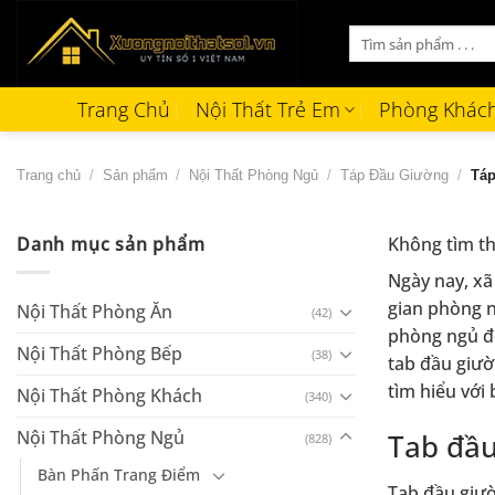
Bỏ
Tìm
qua
kiếm:
nội
dung
Trang Chủ
Nội Thất Trẻ Em
Phòng Khác
Trang chủ
/
Sản phẩm
/
Nội Thất Phòng Ngủ
/
Táp Đầu Giường
/
Táp
Danh mục sản phẩm
Không tìm th
Ngày nay, xã
gian phòng n
Nội Thất Phòng Ăn
(42)
phòng ngủ đẹ
Nội Thất Phòng Bếp
(38)
tab đầu giườ
tìm hiểu với
Nội Thất Phòng Khách
(340)
Nội Thất Phòng Ngủ
Tab đầu
(828)
Bàn Phấn Trang Điểm
Tab đầu giườ