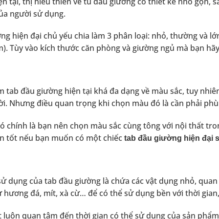
ện tại, thị hiếu thiên về tủ đầu giường có thiết kế nhỏ gọn,
ủa người sử dụng.
ng hiện đại chủ yếu chia làm 3 phân loại: nhỏ, thường và l
). Tùy vào kích thước căn phòng và giường ngủ mà bạn hãy
 tab đầu giường hiện tại khá đa dạng về màu sắc, tuy nhi
i. Nhưng điều quan trọng khi chọn màu đó là cần phải phù
ó chính là bạn nên chọn màu sắc cùng tông với nội thất tr
ọn tốt nếu bạn muốn có một chiếc
tab đầu giường hiện đại 
sử dụng của tab đầu giường là chứa các vật dụng nhỏ, quan 
ư hương đá, mít, xà cừ… để có thể sử dụng bền với thời gi
 luôn quan tâm đến thời gian có thể sử dụng của sản phẩm 