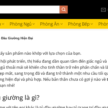
h
Phòng Ngủ
Phòng Ăn
Phòng Bếp
Phòn
 Đầu Giường Hiện Đại
ấy sản phẩm nào khớp với lựa chọn của bạn.
 hội phát triển, thị hiếu đang dần quan tâm đến giấc ngủ 
gủ thoải mái sẽ khiến cho tinh thần trở nên phấn chấn và l
p mắt, sang trọng đã và đang trở thành một nhu cầu tối q
ng hiện đại và phù hợp. Nếu bản thân chưa có gợi ý nào về
t
 bạn nhé!
 giường là gì?
ng với tên gọi khác là tủ đầu giường hay tủ trang trí đầu g