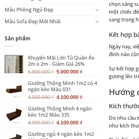
chọn sáng su
Mẫu Phòng Ngủ Đẹp
một chiếc đè
sang trọng h
Mẫu Sofa Đẹp Mới Nhất
Kết hợp b
Sản phẩm
Ngày nay, vi
đình nào cũn
Khuyến Mãi Lớn Tủ Quần Áo
2m x 2m - Giảm Giá 26%
Sự kết hợp g
Giá
Giá
6.800.000
₫
5.000.000
₫
gương lên tr
gốc
hiện
Giường Thông Minh 1m2 có 4
là:
tại
ngăn kéo Màu 031
Hướng d
6.800.000 ₫.
là:
Giá
Giá
5.000.000 ₫.
4.900.000
₫
4.100.000
₫
gốc
hiện
Kích thướ
Giường Thông Minh 4 ngăn
là:
tại
kéo 1m2 Màu 335
4.900.000 ₫.
là:
Do nhu cầu
m
Giá
Giá
4.100.000 ₫.
4.900.000
₫
4.100.000
₫
như kích th
gốc
hiện
Giường ngủ 4 ngăn kéo 1m2
là:
tại