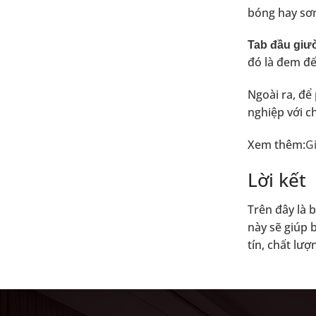
bóng hay sơn
Tab đầu giườ
đó là đem đế
Ngoài ra, để
nghiệp với c
Xem thêm:
G
Lời kết
Trên đây là 
này sẽ giúp 
tín, chất lượ