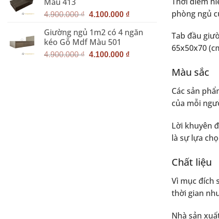
Thời điểm hi
Màu 413
4.900.000 ₫.
là:
phòng ngủ c
Giá
Giá
4.100.000 ₫.
4.900.000
₫
4.100.000
₫
gốc
hiện
Giường ngủ 1m2 có 4 ngăn
là:
tại
Tab đầu giườ
kéo Gỗ Mdf Màu 501
4.900.000 ₫.
là:
65x50x70 (cm
Giá
Giá
4.100.000 ₫.
4.900.000
₫
4.100.000
₫
gốc
hiện
Màu sắc
là:
tại
4.900.000 ₫.
là:
Các sản phẩm
4.100.000 ₫.
của mỗi ngườ
Lời khuyên đ
là sự lựa ch
Chất liệu
Vì mục đích 
thời gian nh
Nhà sản xuất