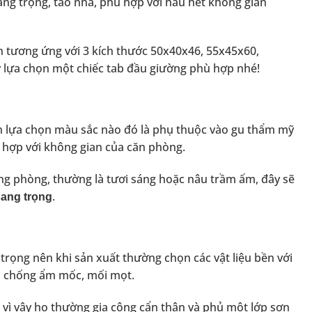
 sang trọng, tao nhã, phù hợp với hầu hết không gian
ớn tương ứng với 3 kích thước 50x40x46, 55x45x60,
 lựa chọn một chiếc tab đầu giường phù hợp nhé!
ên lựa chọn màu sắc nào đó là phụ thuộc vào gu thẩm mỹ
 hợp với không gian của căn phòng.
ong phòng, thường là tươi sáng hoặc nâu trầm ấm, đây sẽ
.
sang trọng
trọng nên khi sản xuất thường chọn các vật liệu bền với
an, chống ẩm mốc, mối mọt.
vì vậy họ thường gia công cẩn thận và phủ một lớp sơn