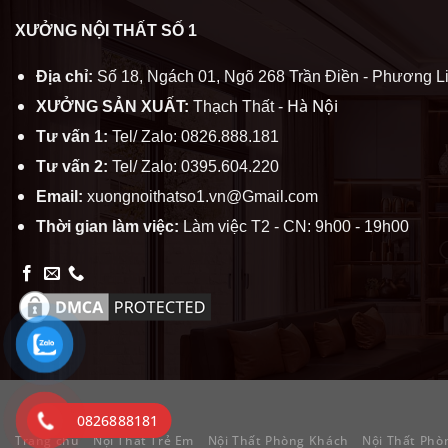
XƯỞNG NỘI THẤT SỐ 1
Địa chỉ:
Số 18, Ngách 01, Ngõ 268 Trần Điền - Phương Li
Hà Nội
XƯỞNG SẢN XUẤT:
Thạch Thất -
Tư vấn 1:
Tel/ Zalo: 0826.888.181
Tư vấn 2:
Tel/ Zalo: 0395.604.220
Email:
xuongnoithatso1.vn@Gmail.com
Thời gian làm việc:
Làm việc T2 - CN: 9h00 - 19h00
0826888181
Trang chủ
Nội Thất Trẻ Em
Nội Thất Phòng Khách
Nội Thất Phò