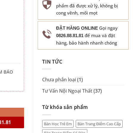
phẩm đã được xử lý, không bị
cong vênh, mối mọt
Gọi ngay
ĐẶT HÀNG ONLINE
để mua và đặt
0826.88.81.81
hàng, bảo hành nhanh chóng
TIN TỨC
M BÁO
Chưa phân loại
(1)
Tư Vấn Nội Ngoại Thất
(37)
ượng
Từ khóa sản phẩm
81.81
Bàn Học Trẻ Em
Bàn Trang Điểm Cao Cấp
Bàn Trang Điểm Có Đèn