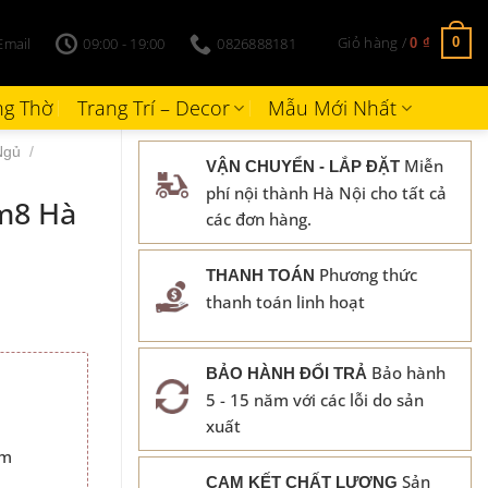
Giỏ hàng /
Email
09:00 - 19:00
0826888181
0
0
₫
g Thờ
Trang Trí – Decor
Mẫu Mới Nhất
Ngủ
/
Miễn
VẬN CHUYỂN - LẮP ĐẶT
phí nội thành Hà Nội cho tất cả
m8 Hà
các đơn hàng.
Phương thức
THANH TOÁN
thanh toán linh hoạt
Bảo hành
BẢO HÀNH ĐỔI TRẢ
5 - 15 năm với các lỗi do sản
₫.
xuất
cm
Sản
CAM KẾT CHẤT LƯỢNG