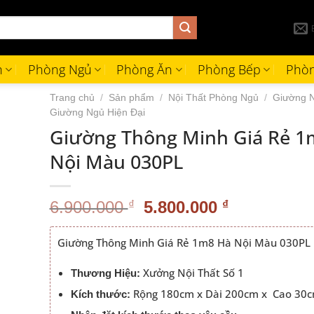
h
Phòng Ngủ
Phòng Ăn
Phòng Bếp
Phòn
Trang chủ
/
Sản phẩm
/
Nội Thất Phòng Ngủ
/
Giường 
Giường Ngủ Hiện Đại
Giường Thông Minh Giá Rẻ 1
Nội Màu 030PL
Giá
Giá
6.900.000
₫
5.800.000
₫
gốc
hiện
là:
tại
Giường Thông Minh Giá Rẻ 1m8 Hà Nội Màu 030PL
6.900.000 ₫.
là:
5.800.000 
Xưởng Nội Thất Số 1
Thương Hiệu:
Rộng 180cm x Dài 200cm x Cao 30
Kích thước: