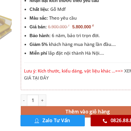
Nhận đặt kích thước theo yêu cầu
Gỗ Mdf
Chất liệu:
Theo yêu cầu
Màu sắc:
₫
₫
Giá bán:
6.900.000
5.800.000
6 năm, bảo trì trọn đời.
Bảo hành:
khách hàng mua hàng lần đầu….
Giảm 5%
lắp đặt nội thành Hà Nội….
Miễn phí
Lưu ý: Kích thước, kiểu dáng, vật liệu khác …==>
XE
GIÁ TẠI ĐÂY
Giường Thông Minh Giá Rẻ 1m8 Hà Nội Màu 030PL số l
Alternative:
Thêm vào giỏ hàng
Zalo Tư Vấn
0826.88.