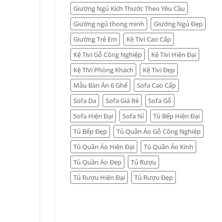
Giường Ngủ Kích Thước Theo Yêu Cầu
Giường ngủ thong minh
Giường Ngủ Đẹp
Giường Trẻ Em
Kệ Tivi Cao Cấp
Kệ Tivi Gỗ Công Nghiệp
Kệ Tivi Hiện Đại
Kệ TiVi Phòng Khách
Kệ Tivi Đẹp
Mẫu Bàn Ăn 6 Ghế
Sofa Cao Cấp
Sofa Da
Sofa Giá Rẻ
Sofa Gỗ
Sofa Hiện Đại
Sofa Nỉ
Tủ Bếp Hiện Đại
Tủ Bếp Đẹp
Tủ Quần Áo Gỗ Công Nghiệp
Tủ Quần Áo Hiện Đại
Tủ Quần Áo Kính
Tủ Quần Áo Đẹp
Tủ Rượu
Tủ Rượu Hiện Đại
Tủ Rượu Đẹp