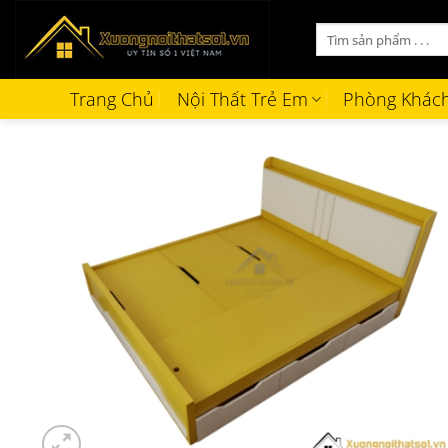
Bỏ
Tìm
qua
kiếm:
nội
dung
Trang Chủ
Nội Thất Trẻ Em
Phòng Khác