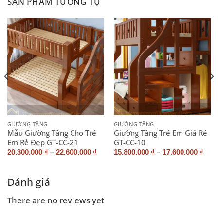
SẢN PHẨM TƯƠNG TỰ
GIƯỜNG TẦNG
GIƯỜNG TẦNG
Mẫu Giường Tầng Cho Trẻ
Giường Tầng Trẻ Em Giá Rẻ
Em Rẻ Đẹp GT-CC-21
GT-CC-10
–
–
20.300.000
₫
22.600.000
₫
15.800.000
₫
17.600.000
₫
Đánh giá
There are no reviews yet