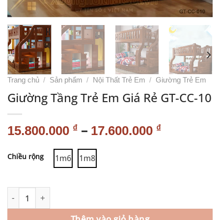
Trang chủ
/
Sản phẩm
/
Nội Thất Trẻ Em
/
Giường Trẻ Em
Giường Tầng Trẻ Em Giá Rẻ GT-CC-10
–
₫
₫
15.800.000
17.600.000
Alternative:
Chiều rộng
1m6
1m8
Thêm vào giỏ hàng