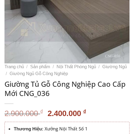
Trang chủ
/
Sản phẩm
/
Nội Thất Phòng Ngủ
/
Giường Ngủ
/
Giường Ngủ Gỗ Công Nghiệp
Giường Tủ Gỗ Công Nghiệp Cao Cấp
Mới CNG_036
Giá
Giá
₫
₫
2.900.000
2.400.000
gốc
hiện
là:
tại
Xưởng Nội Thất Số 1
Thương Hiệu: