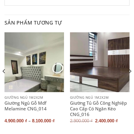
SẢN PHẨM TƯƠNG TỰ
GIƯỜNG NGỦ 1M2X2M
GIƯỜNG NGỦ 1M2X2M
Giường Ngủ Gỗ Mdf
Giường Tủ Gỗ Công Nghiệp
Melamine CNG_014
Cao Cấp Có Ngăn Kéo
CNG_016
–
Giá
Giá
4.900.000
₫
8.100.000
₫
2.900.000
₫
2.400.000
₫
gốc
hiện
là:
tại
2.900.000 ₫.
là: