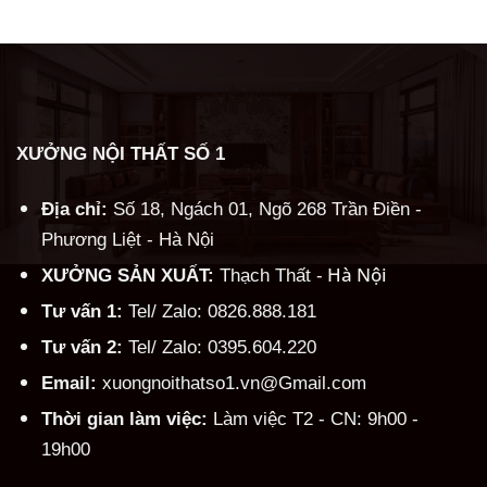
Alternative:
XƯỞNG NỘI THẤT SỐ 1
Địa chỉ:
Số 18, Ngách 01, Ngõ 268 Trần Điền -
Phương Liệt - Hà Nội
Hà Nội
XƯỞNG SẢN XUẤT:
Thạch Thất -
Tư vấn 1:
Tel/ Zalo: 0826.888.181
Tư vấn 2:
Tel/ Zalo: 0395.604.220
Email:
xuongnoithatso1.vn@Gmail.com
Thời gian làm việc:
Làm việc T2 - CN: 9h00 -
19h00