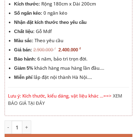
2.900.000 ₫.
là:
Rộng 180cm x Dài 200cm
Kích thước:
2.400.000 ₫.
0 ngăn kéo
Số ngăn kéo:
Nhận đặt kích thước theo yêu cầu
Gỗ Mdf
Chất liệu:
Theo yêu cầu
Màu sắc:
₫
₫
Giá bán:
2.900.000
2.400.000
6 năm, bảo trì trọn đời.
Bảo hành:
khách hàng mua hàng lần đầu….
Giảm 5%
lắp đặt nội thành Hà Nội….
Miễn phí
Lưu ý: Kích thước, kiểu dáng, vật liệu khác …==>
XEM
BÁO GIÁ TẠI ĐÂY
Giường Tủ Gỗ Công Nghiệp Cao Cấp Mới CNG_036 số lượ
Alternative: